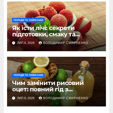
ПОРАДИ ТА ЛАЙФХАКИ
Як їсти лічі: секрети
підготовки, смаку та
корисного вживання
ЛИП 8, 2026
ВОЛОДИМИР СМИРНЕНКО
ПОРАДИ ТА ЛАЙФХАКИ
Чим замінити рисовий
оцет: повний гід з
альтернативами
ЛИП 8, 2026
ВОЛОДИМИР СМИРНЕНКО