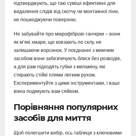
підтверджують, що такі суміші ефективні для
видалення слідів від скотчу чи монтажної піни,
не пошкоджуючи поверхню.
Не забувайте про мікрофіброві ганчірки – вони
як м’які хмари, що ковзають по склу, не
залишаючи ворсинок. У поєднанні з миючим
засобом вони забезпечують блиск без розводів,
а для рам підходять губки з меламіну, які
стирають стійкі плями легким рухом.
Експериментуйте з цими інструментами, і ваші
вікна подякують вам сяйвом.
Порівняння популярних
засобів для миття
Щоб полегшити вибір, ось таблиця з ключовими