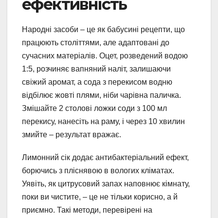
ефективність
Народні засоби – це як бабусині рецепти, що
працюють століттями, але адаптовані до
сучасних матеріалів. Оцет, розведений водою
1:5, розчиняє вапняний наліт, залишаючи
свіжий аромат, а сода з перекисом водню
відбілює жовті плями, ніби чарівна паличка.
Змішайте 2 столові ложки соди з 100 мл
перекису, нанесіть на раму, і через 10 хвилин
змийте – результат вражає.
Лимонний сік додає антибактеріальний ефект,
борючись з пліснявою в вологих кліматах.
Уявіть, як цитрусовий запах наповнює кімнату,
поки ви чистите, – це не тільки корисно, а й
приємно. Такі методи, перевірені на