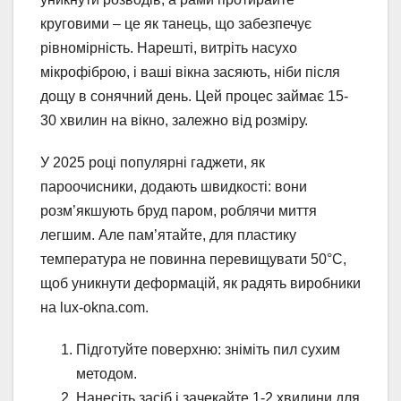
круговими – це як танець, що забезпечує
рівномірність. Нарешті, витріть насухо
мікрофіброю, і ваші вікна засяють, ніби після
дощу в сонячний день. Цей процес займає 15-
30 хвилин на вікно, залежно від розміру.
У 2025 році популярні гаджети, як
пароочисники, додають швидкості: вони
розм’якшують бруд паром, роблячи миття
легшим. Але пам’ятайте, для пластику
температура не повинна перевищувати 50°C,
щоб уникнути деформацій, як радять виробники
на lux-okna.com.
Підготуйте поверхню: зніміть пил сухим
методом.
Нанесіть засіб і зачекайте 1-2 хвилини для