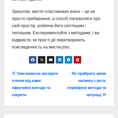
Зрештою, миття пластикових вікон – це не
просто прибирання, а спосіб піклуватися про
свій простір, роблячи його світлішим і
теплішим. Експериментуйте з методами, і ви
відкриєте, як прості дії перетворюють
повсякденність на мистецтво.
Навігація
Чим вивести застарілі
Як прибрати запах
плями від кави:
часнику з рота:
записів
ефективні методи та
перевірені методи та
секрети
хитрощі