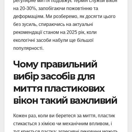
регулярне миття подовжує термін служби вікон
на 20-30%, запобігаючи пожовтінню та
деформаціям. Ми розберемо, як досягти цього
без зусиль, спираючись на актуальні
рекомендації станом на 2025 рік, коли
екологічні засоби набули ще більшої
популярності.
Чому правильний
вибір засобів для
миття пластикових
вікон такий важливий
Кожен раз, коли ви беретеся за миття, пластик
стикається з хімією чи механічним впливом, і
тут криється пастка: агресивні речовини можуть