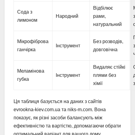
Відбілює
Сода з
Народний
рами,
лимоном
натуральний
Мікрофіброва
Без розводів,
Інструмент
ганчірка
довговічна
Видаляє стійкі
Меламінова
Інструмент
плями без
губка
хімії
Ця таблиця базується на даних з сайтів
evrookna-kiev.com.ua та niks-m.com. Вона
показує, як різні засоби балансують між
ефективністю та вартістю, допомагаючи обрати
оптимальний варіант для вашого дому.