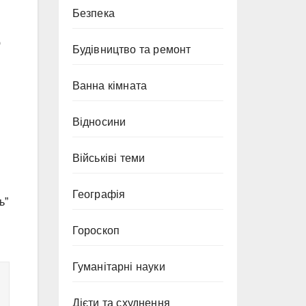
Безпека
ю
Будівництво та ремонт
Ванна кімната
Відносини
Військіві теми
Географія
ь”
Гороскоп
Гуманітарні науки
Дієти та схуднення