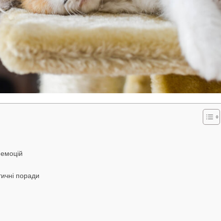
 емоцій
тичні поради