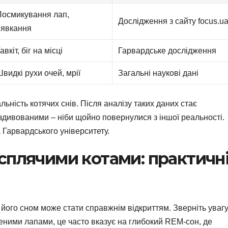
Посмикування лап,
Дослідження з сайту focus.u
нявкання
авкіт, біг на місці
Гарвардське дослідження
видкі рухи очей, мрії
Загальні наукові дані
льність котячих снів. Після аналізу таких даних стає
 здивованими – ніби щойно повернулися з іншої реальності.
 Гарвардського університету.
сплячими котами: практичн
його сном може стати справжнім відкриттям. Зверніть уваг
бленими лапами, це часто вказує на глибокий REM-сон, де