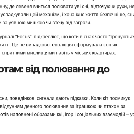
нну, де левеня вчиться полювати уві сні, відточуючи рухи, н
успадкували цей механізм, і хоча їхнє життя безпечніше, сн
и за уявною мишкою чи втечу від загрози.
рналі “Focus”, підкреслює, що коти в снах часто “тренуютьс
житті. Це не випадково: еволюція сформувала сон як
ьш спритними мисливцями навіть у міських квартирах.
отам: від полювання до
сни, поведінкові сигнали дають підказки. Коли кіт посмикує
ти відлунням денного полювання за іграшкою чи птахом за
отів наповнені образами їжі, ігор і соціальних взаємодій – у