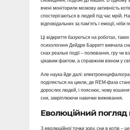
сновидіння, подібні до наших. В одному 
вчені моніторили мозкову активність коті
спостерігаються в людей під час мрій. На
відповідальних за пам’ять і емоції, ніби
Ці відкриття базуються на роботах, таких
психологиня Дейдре Барретт вивчала сни 
снах реальні події – полювання, гру чи в
цікавим фактом, а справжнім вікном у св
Але наука йде далі: електроенцефалографі
поділяється на цикли, де REM-фаза стано
дорослих людей, і пояснює, чому кошеня
сни, закріплюючи навички виживання.
Еволюційний погляд н
З еволюційної точки зору, сни в котів – ц