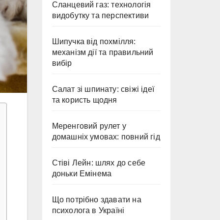
Сланцевий газ: технологія
видобутку та перспективи
Шипучка від похмілля:
механізм дії та правильний
вибір
Салат зі шпинату: свіжі ідеї
та користь щодня
Меренговий рулет у
домашніх умовах: повний гід
Стіві Лейн: шлях до себе
доньки Емінема
Що потрібно здавати на
психолога в Україні