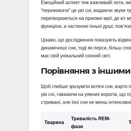
Емоційний аспект теж важливий: коти, як
“переживати” це уві сні, видаючи звуки т
перетворюються на приємні мрії, де кіт м
функцією, а частиною їхньої душі, пов’
Цікаво, що дослідження показують відмін
динамічніші сни, тоді як перси, більш спо
має свій унікальний сонний світ.
Порівняння з іншими
Щоб глибше зрозуміти котячі сни, варто п
уві сні, гавкаючи на уявних ворогів, що
стримані, але їхні сни не менш інтенсивні
Тривалість REM-
Тварина
фази