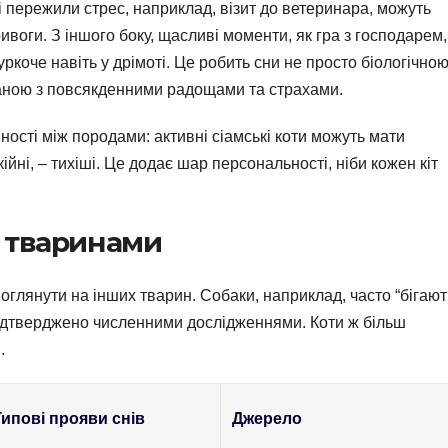
і пережили стрес, наприклад, візит до ветеринара, можуть
ривоги. З іншого боку, щасливі моменти, як гра з господарем,
уркоче навіть у дрімоті. Це робить сни не просто біологічно
язаною з повсякденними радощами та страхами.
ності між породами: активні сіамські коти можуть мати
кійні, – тихіші. Це додає шар персональності, ніби кожен кіт
 тваринами
оглянути на інших тварин. Собаки, наприклад, часто “бігают
 підтверджено численними дослідженнями. Коти ж більш
.
Типові прояви снів
Джерело