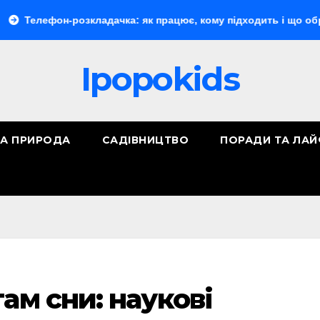
он-розкладачка: як працює, кому підходить і що обрати
Ipopokids
ТА ПРИРОДА
САДІВНИЦТВО
ПОРАДИ ТА ЛА
ам сни: наукові