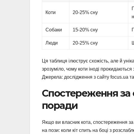
Коти
20-25% сну
Собаки
15-20% сну
Г
Люди
20-25% сну
Ш
Ця таблиця ілюструє схожість, але й уніка
зрозуміло, чому коти іноді прокидаються
Джерела: дослідження з сайту focus.ua та
Спостереження за 
поради
Якщо ви власник кота, спостереження за 
на пози: коли кіт спить на боці з розсла