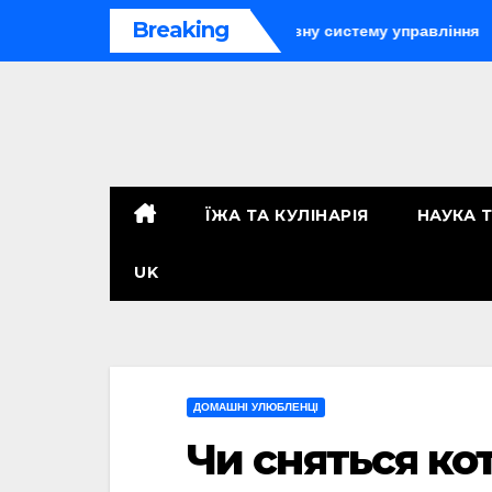
Перейти
Breaking
ії: як організувати ефективну систему управління
Телеф
до
контенту
ЇЖА ТА КУЛІНАРІЯ
НАУКА 
UK
ДОМАШНІ УЛЮБЛЕНЦІ
Чи сняться кот