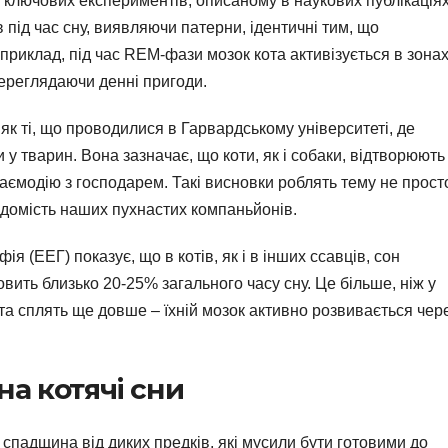
з ключових експериментів, описаному в наукових публікаціях
в під час сну, виявляючи патерни, ідентичні тим, що
приклад, під час REM-фази мозок кота активізується в зонах
 переглядаючи денні пригоди.
 як ті, що проводилися в Гарвардському університеті, де
у тварин. Вона зазначає, що коти, як і собаки, відтворюють
заємодію з господарем. Такі висновки роблять тему не прост
ідомість наших пухнастих компаньйонів.
я (ЕЕГ) показує, що в котів, як і в інших ссавців, сон
вить близько 20-25% загального часу сну. Це більше, ніж у
та сплять ще довше – їхній мозок активно розвивається чер
а котячі сни
е спадщина від диких предків, які мусили бути готовими до