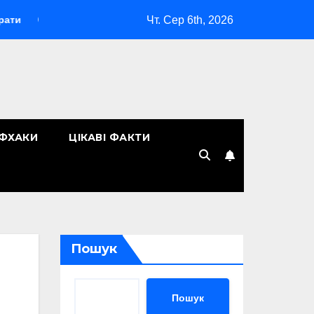
Чт. Сер 6th, 2026
«Макіяж без макіяжу»: як японська декоративна косметика змі
ЙФХАКИ
ЦІКАВІ ФАКТИ
Пошук
Пошук