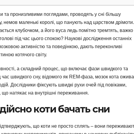
ами та пронизливими поглядами, проводять у сні більшу
бу, немов маленькі королі, що панують над царством дрімоти.
ється клубочком, а його вуса ледь помітно тремтять, важко
 голові під час цього спокою? Наукові дослідження останніх
мозковою активністю та поведінкою, дають переконливі
тиною котячого світу.
тивності, а складний процес, що включає фази швидкого та
д час швидкого сну, відомого як REM-фаза, мозок кота ожива
одій. Дослідники фіксують швидкі рухи очей під повіками,
, що натякає на внутрішні переживання.
 дійсно коти бачать сни
підтверджують, що коти не просто сплять – вони переживаю