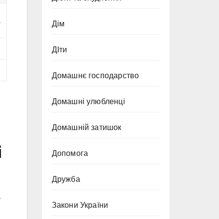
a
Дім
ДІти
Домашнє господарство
Домашні улюбленці
Домашній затишок
і
Допомога
Дружба
у
Закони України