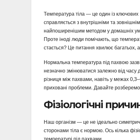
Температура тіла — це один із ключових 
справляється з внутрішніми та зовнішні
найпоширенішим методом у домашніх умов
Проте іноді люди помічають, що температ
стається? Це питання хвилює багатьох, а
Нормальна температура під пахвою зазв
незначно змінюватися залежно від часу до
різниця між пахвами, навіть у межах 0,3–
приховані проблеми. Давайте розберемос
Фізіологічні причи
Наш організм — це не ідеально симетричн
сторонами тіла є нормою. Ось кілька фізі
температурі під пахвами.