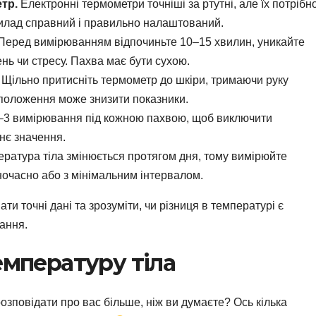
тр.
Електронні термометри точніші за ртутні, але їх потрібн
рилад справний і правильно налаштований.
Перед вимірюванням відпочиньте 10–15 хвилин, уникайте
нь чи стресу. Пахва має бути сухою.
Щільно притисніть термометр до шкіри, тримаючи руку
положення може знизити показники.
–3 вимірювання під кожною пахвою, щоб виключити
нє значення.
ратура тіла змінюється протягом дня, тому вимірюйте
очасно або з мінімальним інтервалом.
 точні дані та зрозуміти, чи різниця в температурі є
ання.
емпературу тіла
озповідати про вас більше, ніж ви думаєте? Ось кілька