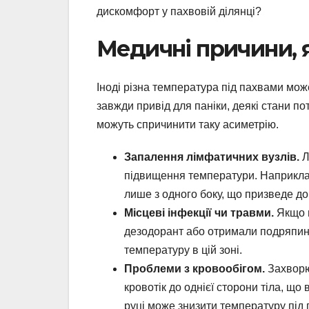
дискомфорт у пахвовій ділянці?
Медичні причини, я
Іноді різна температура під пахвами мож
завжди привід для паніки, деякі стани по
можуть спричинити таку асиметрію.
Запалення лімфатичних вузлів.
Л
підвищення температури. Наприклад
лише з одного боку, що призведе д
Місцеві інфекції чи травми.
Якщо в
дезодорант або отримали подряпину
температуру в цій зоні.
Проблеми з кровообігом.
Захворю
кровотік до однієї сторони тіла, щ
руці може знизити температуру під