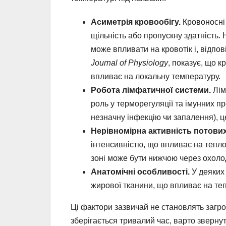
Асиметрія кровообігу.
Кровоносні 
щільність або пропускну здатність.
може впливати на кровотік і, відпо
Journal of Physiology
, показує, що к
впливає на локальну температуру.
Робота лімфатичної системи.
Лім
роль у терморегуляції та імунних п
незначну інфекцію чи запалення), ц
Нерівномірна активність потових
інтенсивністю, що впливає на тепло
зоні може бути нижчою через охол
Анатомічні особливості.
У деяких
жирової тканини, що впливає на теп
Ці фактори зазвичай не становлять загро
зберігається тривалий час, варто звернут