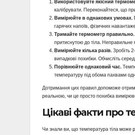
Використовуйте якісний термоме
калібрувати. Переконайтеся, що п
Вимірюйте в однакових умовах.
гарячих напоїв, фізичних навантаже
Тримайте термометр правильно.
притиснутою до тіла. Неправильне 
Вимірюйте кілька разів.
Зробіть 2
випадкові похибки. Обчисліть серед
Порівнюйте однаковий час.
Темпе
температуру під обома пахвами одн
Дотримання цих правил допоможе отримати
реальною, чи це просто похибка вимірюв
Цікаві факти про т
Чи знали ви, що температура тіла може р