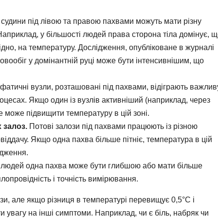
судини під лівою та правою пахвами можуть мати різну
 Наприклад, у більшості людей права сторона тіла домінує, 
відно, на температуру. Дослідження, опубліковане в журналі
ровообіг у домінантній руці може бути інтенсивнішим, що
фатичні вузли, розташовані під пахвами, відіграють важлив
роцесах. Якщо один із вузлів активніший (наприклад, через
е може підвищити температуру в цій зоні.
 залоз.
Потові залози під пахвами працюють із різною
віддачу. Якщо одна пахва більше пітніє, температура в цій
одження.
 людей одна пахва може бути глибшою або мати більше
лопровідність і точність вимірювання.
зи, але якщо різниця в температурі перевищує 0,5°C і
и увагу на інші симптоми. Наприклад, чи є біль, набряк чи