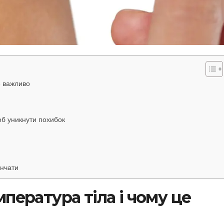
е важливо
б уникнути похибок
інчати
пература тіла і чому це