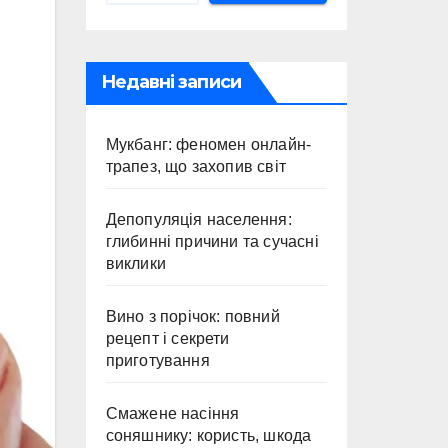
Недавні записи
Мукбанг: феномен онлайн-
трапез, що захопив світ
Депопуляція населення:
глибинні причини та сучасні
виклики
Вино з порічок: повний
рецепт і секрети
приготування
Смажене насіння
соняшнику: користь, шкода