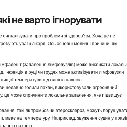
кі не варто ігнорувати
е сигналізувати про проблеми зі здоров’ям. Хоча це не
требують уваги лікаря. Ось основні медичні причини, які
імфаденіт (запалення лімфовузлів) може викликати локаль
, інфекція в руці чи грудях може активізувати лімфовузли
о вищої температури під однією пахвою.
и недавно голили пахви, використовували агресивний
, це може спричинити локальне запалення, яке підвищує
вання, такі як тромбоз чи атеросклероз, можуть порушуват
о впливає на температуру. Наприклад, звуження судин у праві
 правою пахвою.