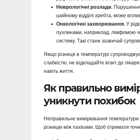
Неврологічні розлади.
Порушення 
шийному відділі хребта, може вплив
Онкологічні захворювання.
У рідк
пухлинами, наприклад, лімфомою чи
систему. Такі стани зазвичай супро
Якщо різниця в температурі супроводжу
слабкістю, не відкладайте візит до ліка
навіть життя.
Як правильно вимі
уникнути похибок
Неправильне вимірювання температури 
різницю між пахвами. Щоб отримати точн