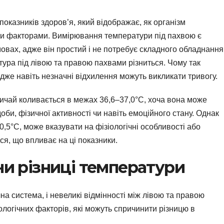
показників здоров’я, який відображає, як організм
ми факторами. Вимірювання температури під пахвою є
ах, адже він простий і не потребує складного обладнання
ура під лівою та правою пахвами різниться. Чому так
дже навіть незначні відхилення можуть викликати тривогу.
ичай коливається в межах 36,6–37,0°C, хоча вона може
би, фізичної активності чи навіть емоційного стану. Однак
0,5°C, може вказувати на фізіологічні особливості або
я, що впливає на ці показники.
ни різниці температури
а система, і невеликі відмінності між лівою та правою
ологічних факторів, які можуть спричинити різницю в