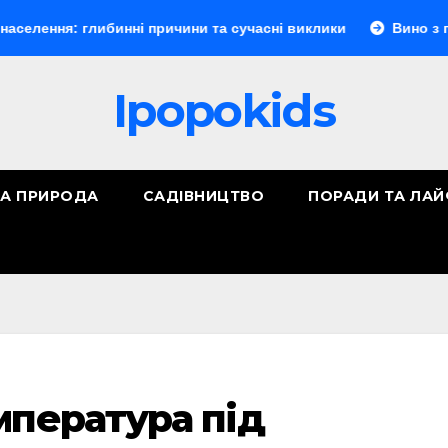
 глибинні причини та сучасні виклики
Вино з порічок: п
Ipopokids
ТА ПРИРОДА
САДІВНИЦТВО
ПОРАДИ ТА ЛА
мпература під