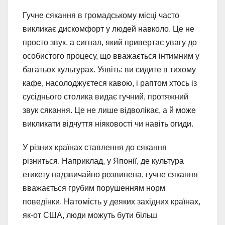
Гучне сякання в громадському місці часто
викликає дискомфорт у людей навколо. Це не
просто звук, а сигнал, який привертає увагу до
особистого процесу, що вважається інтимним у
багатьох культурах. Уявіть: ви сидите в тихому
кафе, насолоджуєтеся кавою, і раптом хтось із
сусіднього столика видає гучний, протяжний
звук сякання. Це не лише відволікає, а й може
викликати відчуття ніяковості чи навіть огиди.
У різних країнах ставлення до сякання
різниться. Наприклад, у Японії, де культура
етикету надзвичайно розвинена, гучне сякання
вважається грубим порушенням норм
поведінки. Натомість у деяких західних країнах,
як-от США, люди можуть бути більш