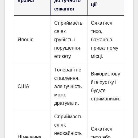
Країна
до гучного
ції
сякання
Сприймаєть
Сякатися
ся як
тихо,
Японія
грубість і
бажано в
порушення
приватному
етикету.
місці.
Толерантне
Використову
ставлення,
йте хустку і
США
але гучність
будьте
може
стриманими.
дратувати.
Сприймаєть
ся як
Сякатися
неохайність
Німеччина
тихо або