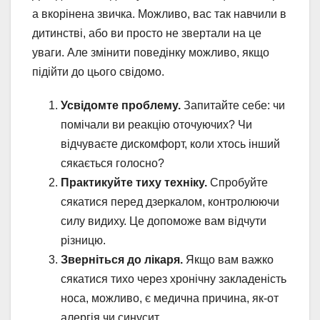
а вкорінена звичка. Можливо, вас так навчили в
дитинстві, або ви просто не звертали на це
уваги. Але змінити поведінку можливо, якщо
підійти до цього свідомо.
Усвідомте проблему.
Запитайте себе: чи
помічали ви реакцію оточуючих? Чи
відчуваєте дискомфорт, коли хтось інший
сякається голосно?
Практикуйте тиху техніку.
Спробуйте
сякатися перед дзеркалом, контролюючи
силу видиху. Це допоможе вам відчути
різницю.
Зверніться до лікаря.
Якщо вам важко
сякатися тихо через хронічну закладеність
носа, можливо, є медична причина, як-от
алергія чи синусит.