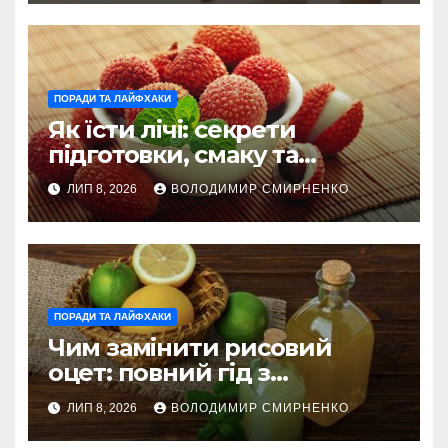
ПОРАДИ ТА ЛАЙФХАКИ
Як їсти лічі: секрети
підготовки, смаку та
корисного вживання
ЛИП 8, 2026
ВОЛОДИМИР СМИРНЕНКО
ПОРАДИ ТА ЛАЙФХАКИ
Чим замінити рисовий
оцет: повний гід з
альтернативами
ЛИП 8, 2026
ВОЛОДИМИР СМИРНЕНКО