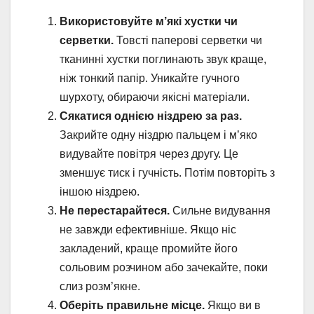
Використовуйте м’які хустки чи
серветки.
Товсті паперові серветки чи
тканинні хустки поглинають звук краще,
ніж тонкий папір. Уникайте гучного
шурхоту, обираючи якісні матеріали.
Сякатися однією ніздрею за раз.
Закрийте одну ніздрю пальцем і м’яко
видувайте повітря через другу. Це
зменшує тиск і гучність. Потім повторіть з
іншою ніздрею.
Не перестарайтеся.
Сильне видування
не завжди ефективніше. Якщо ніс
закладений, краще промийте його
сольовим розчином або зачекайте, поки
слиз розм’якне.
Оберіть правильне місце.
Якщо ви в