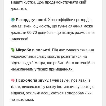
вишиті хустки, щоб продемонструвати свій
достаток.
Рекорд гучності.
Хоча офіційних рекордів
немає, вчені оцінюють, що гучне сякання може
досягати 60-70 децибел – це як звук розмови чи
пилососа!
Мікроби в польоті.
Під час гучного сякання
мікрочастинки слизу можуть розлітатися на
відстань до 1 метра, що робить його потенційно
небезпечним у тісних приміщеннях.
Психологія звуку.
Гучні звуки, пов’язані з
тілом, викликають у мозку інстинктивну реакцію
відрази, оскільки асоціюються з хворобами чи
нечистотами.