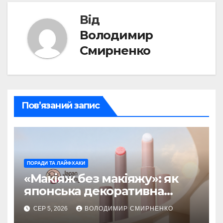
Від
Володимир
Смирненко
Пов’язаний запис
ПОРАДИ ТА ЛАЙФХАКИ
«Макіяж без макіяжу»: як
японська декоративна
косметика змінила beauty
СЕР 5, 2026
ВОЛОДИМИР СМИРНЕНКО
тренди