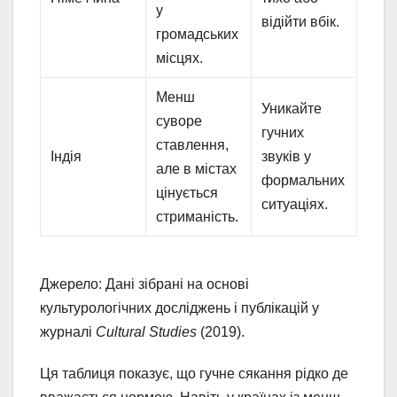
у
відійти вбік.
громадських
місцях.
Менш
Уникайте
суворе
гучних
ставлення,
Індія
звуків у
але в містах
формальних
цінується
ситуаціях.
стриманість.
Джерело: Дані зібрані на основі
культурологічних досліджень і публікацій у
журналі
Cultural Studies
(2019).
Ця таблиця показує, що гучне сякання рідко де