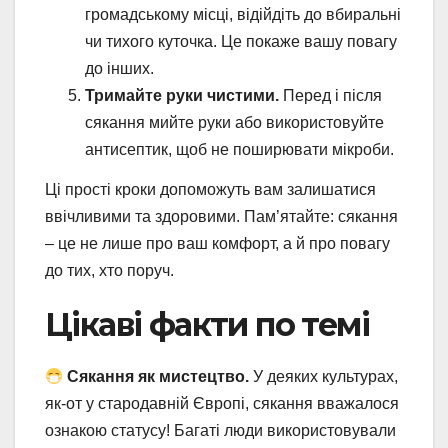
громадському місці, відійдіть до вбиральні
чи тихого куточка. Це покаже вашу повагу
до інших.
Тримайте руки чистими.
Перед і після
сякання мийте руки або використовуйте
антисептик, щоб не поширювати мікроби.
Ці прості кроки допоможуть вам залишатися
ввічливими та здоровими. Пам’ятайте: сякання
– це не лише про ваш комфорт, а й про повагу
до тих, хто поруч.
Цікаві факти по темі
Сякання як мистецтво.
У деяких культурах,
як-от у стародавній Європі, сякання вважалося
ознакою статусу! Багаті люди використовували