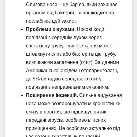
Слизова носа – це бар’єр, який захищає
організм від бактерій, і її пошкодження
послаблює цей захист.
Проблеми з вухами.
Носові ходи
пов’язані з середнім вухом через
євстахієву трубу. Гучне сякання може
штовхнути слиз або бактерії в цю трубу,
викликаючи запалення (отит). За даними
Американської академії отоларингології,
до 5% випадків середнього отиту
пов’язані з неправильним сяканням.
Поширення інфекцій.
Сильне видування
носа може розпорошувати мікрочастинки
слизу в повітря, що підвищує ризик
передачі вірусів, особливо в тісних
приміщеннях. Це особливо актуально під
час сезонних застуд чи пандемій.