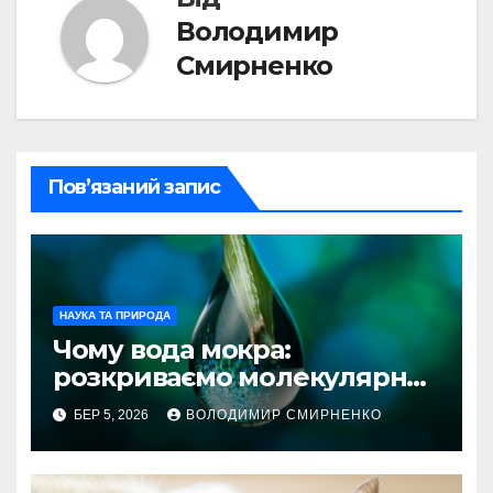
Володимир
Смирненко
Пов’язаний запис
НАУКА ТА ПРИРОДА
Чому вода мокра:
розкриваємо молекулярну
таємницю
БЕР 5, 2026
ВОЛОДИМИР СМИРНЕНКО