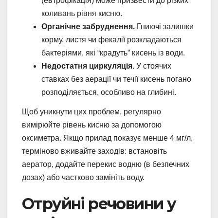
(евтрофікація) може призвести до різких
коливань рівня кисню.
Органічне забруднення.
Гниючі залишки
корму, листя чи фекалії розкладаються
бактеріями, які “крадуть” кисень із води.
Недостатня циркуляція.
У стоячих
ставках без аерації чи течії кисень погано
розподіляється, особливо на глибині.
Щоб уникнути цих проблем, регулярно
вимірюйте рівень кисню за допомогою
оксиметра. Якщо прилад показує менше 4 мг/л,
терміново вживайте заходів: встановіть
аератор, додайте перекис водню (в безпечних
дозах) або частково замініть воду.
Отруйні речовини у