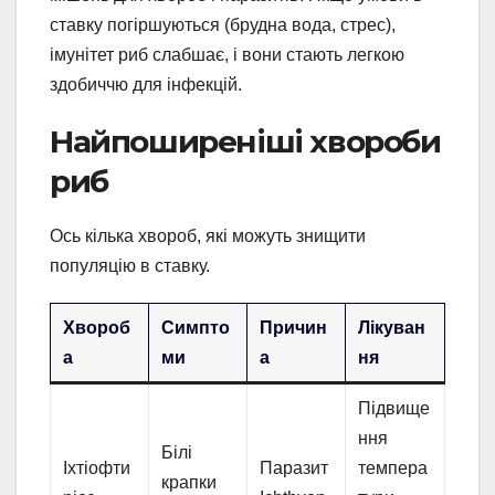
ставку погіршуються (брудна вода, стрес),
імунітет риб слабшає, і вони стають легкою
здобиччю для інфекцій.
Найпоширеніші хвороби
риб
Ось кілька хвороб, які можуть знищити
популяцію в ставку.
Хвороб
Симпто
Причин
Лікуван
а
ми
а
ня
Підвище
ння
Білі
Іхтіофти
Паразит
темпера
крапки