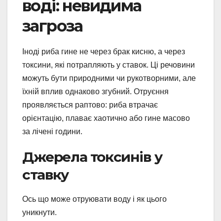
воді: невидима
загроза
Іноді риба гине не через брак кисню, а через
токсини, які потрапляють у ставок. Ці речовини
можуть бути природними чи рукотворними, але
їхній вплив однаково згубний. Отруєння
проявляється раптово: риба втрачає
орієнтацію, плаває хаотично або гине масово
за лічені години.
Джерела токсинів у
ставку
Ось що може отруювати воду і як цього
уникнути.