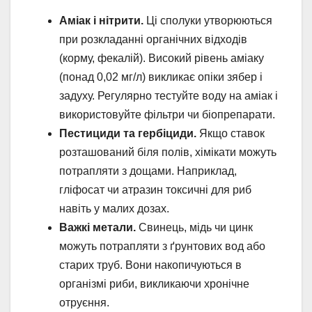
Аміак і нітрити.
Ці сполуки утворюються
при розкладанні органічних відходів
(корму, фекалій). Високий рівень аміаку
(понад 0,02 мг/л) викликає опіки зябер і
задуху. Регулярно тестуйте воду на аміак і
використовуйте фільтри чи біопрепарати.
Пестициди та гербіциди.
Якщо ставок
розташований біля полів, хімікати можуть
потрапляти з дощами. Наприклад,
гліфосат чи атразин токсичні для риб
навіть у малих дозах.
Важкі метали.
Свинець, мідь чи цинк
можуть потрапляти з ґрунтових вод або
старих труб. Вони накопичуються в
організмі риби, викликаючи хронічне
отруєння.