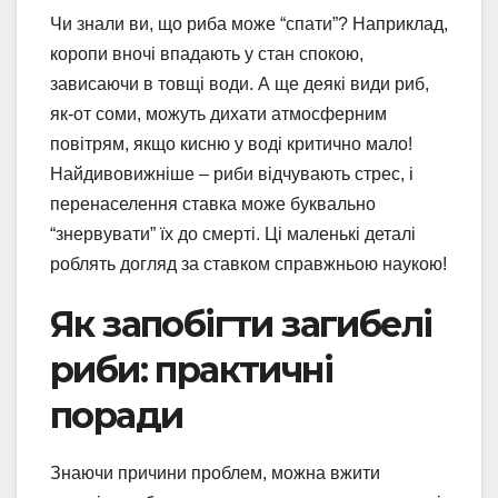
Чи знали ви, що риба може “спати”? Наприклад,
коропи вночі впадають у стан спокою,
зависаючи в товщі води. А ще деякі види риб,
як-от соми, можуть дихати атмосферним
повітрям, якщо кисню у воді критично мало!
Найдивовижніше – риби відчувають стрес, і
перенаселення ставка може буквально
“знервувати” їх до смерті. Ці маленькі деталі
роблять догляд за ставком справжньою наукою!
Як запобігти загибелі
риби: практичні
поради
Знаючи причини проблем, можна вжити