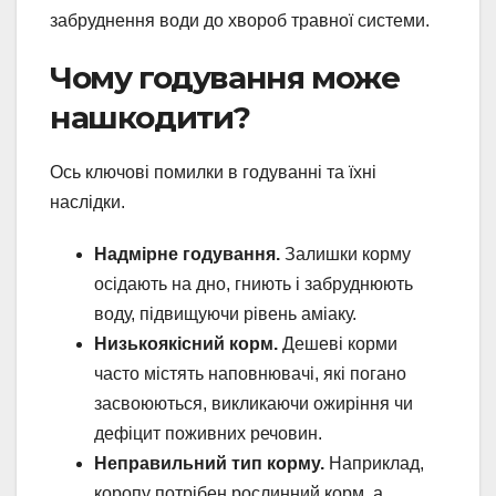
забруднення води до хвороб травної системи.
Чому годування може
нашкодити?
Ось ключові помилки в годуванні та їхні
наслідки.
Надмірне годування.
Залишки корму
осідають на дно, гниють і забруднюють
воду, підвищуючи рівень аміаку.
Низькоякісний корм.
Дешеві корми
часто містять наповнювачі, які погано
засвоюються, викликаючи ожиріння чи
дефіцит поживних речовин.
Неправильний тип корму.
Наприклад,
коропу потрібен рослинний корм, а