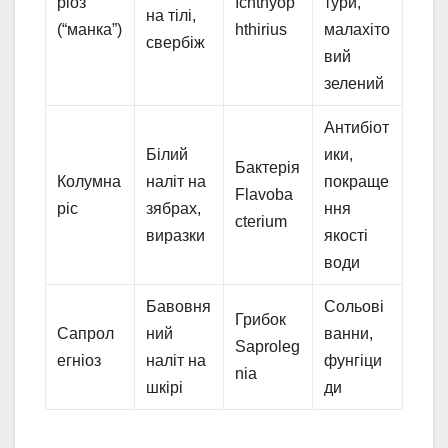
ріоз
Ichthyop
тури,
на тілі,
(“манка”)
hthirius
малахіто
свербіж
вий
зелений
Антибіот
Білий
ики,
Бактерія
Колумна
наліт на
покраще
Flavoba
ріс
зябрах,
ння
cterium
виразки
якості
води
Бавовня
Сольові
Грибок
Сапрол
ний
ванни,
Saproleg
егніоз
наліт на
фунгіци
nia
шкірі
ди