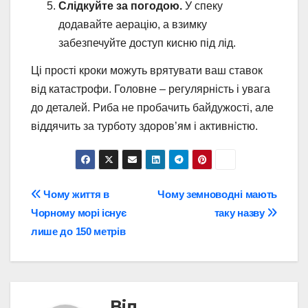
Слідкуйте за погодою.
У спеку
додавайте аерацію, а взимку
забезпечуйте доступ кисню під лід.
Ці прості кроки можуть врятувати ваш ставок
від катастрофи. Головне – регулярність і увага
до деталей. Риба не пробачить байдужості, але
віддячить за турботу здоров’ям і активністю.
Навігація
Чому життя в
Чому земноводні мають
Чорному морі існує
таку назву
записів
лише до 150 метрів
Від