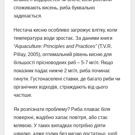
споживають кисень, риба буквально
задихається.
Нестача кисню особливо загрожує влітку, коли
температура води зростає. За даними книги
“Aquaculture: Principles and Practices”
(T.V.R.
Pillay, 2005), оптимальний рівень кисню для
більшості прісноводних риб – 5-7 мг/л. Якщо
показник падає нижче 2 мг/л, риба починає
гинути. Густонаселені ставки, де багато риби чи
органічних відходів, страждають від цього
частіше.
Як розпізнати проблему? Риба плаває біля
поверхні, жадібно хапає повітря, або стає
млявою. У таких випадках потрібно діяти
швидко, адже годин без кисню достатньо, щоб