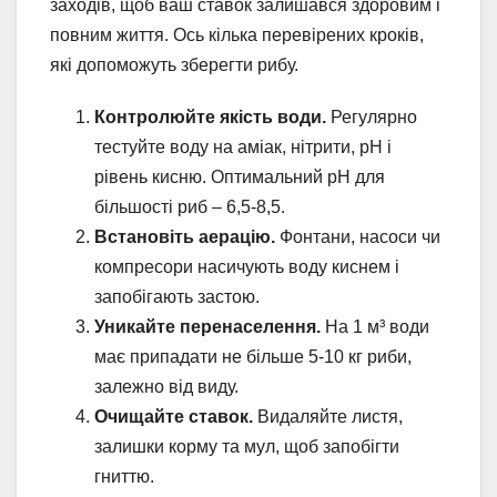
заходів, щоб ваш ставок залишався здоровим і
повним життя. Ось кілька перевірених кроків,
які допоможуть зберегти рибу.
Контролюйте якість води.
Регулярно
тестуйте воду на аміак, нітрити, pH і
рівень кисню. Оптимальний pH для
більшості риб – 6,5-8,5.
Встановіть аерацію.
Фонтани, насоси чи
компресори насичують воду киснем і
запобігають застою.
Уникайте перенаселення.
На 1 м³ води
має припадати не більше 5-10 кг риби,
залежно від виду.
Очищайте ставок.
Видаляйте листя,
залишки корму та мул, щоб запобігти
гниттю.