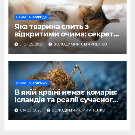
НАУКА ТА ПРИРОДА
Яка тварина спить з
відкритими очима: секрети
пильного відпочинку
ЛЮТ 15, 2026
ВОЛОДИМИР СМИРНЕНКО
НАУКА ТА ПРИРОДА
В якій країні немає комарів:
Ісландія та реалії сучасного
світу
СІЧ 22, 2026
ВОЛОДИМИР СМИРНЕНКО