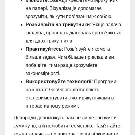
Малюйте
: Завжди кресліть чотирикутник
на папері. Візуалізація допомагає
зрозуміти, як кути пов’язані між собою.
Розбивайте на трикутники
: Якщо задача
складна, проведіть діагональ і розв’яжіть її
для двох трикутників.
Практикуйтесь
: Розв’язуйте якомога
більше задач. Чим більше прикладів ви
побачите, тим краще зрозумієте
закономірності.
Використовуйте технології
: Програми
на кшталт GeoGebra дозволяють
експериментувати з чотирикутниками в
інтерактивному режимі.
Ці поради допоможуть вам не лише зрозуміти
суму кутів, а й полюбити геометрію. Пам’ятайте:
кожна задача — це пригода, де ви відкриваєте