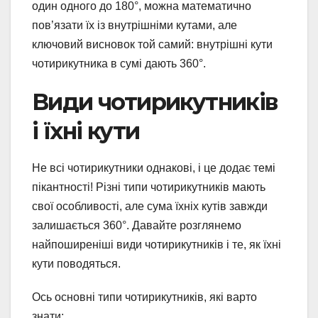
один одного до 180°, можна математично
пов’язати їх із внутрішніми кутами, але
ключовий висновок той самий: внутрішні кути
чотирикутника в сумі дають 360°.
Види чотирикутників
і їхні кути
Не всі чотирикутники однакові, і це додає темі
пікантності! Різні типи чотирикутників мають
свої особливості, але сума їхніх кутів завжди
залишається 360°. Давайте розглянемо
найпоширеніші види чотирикутників і те, як їхні
кути поводяться.
Ось основні типи чотирикутників, які варто
знати: