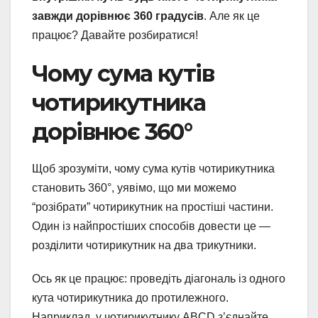
завжди дорівнює 360 градусів
. Але як це
працює? Давайте розбиратися!
Чому сума кутів
чотирикутника
дорівнює 360°
Щоб зрозуміти, чому сума кутів чотирикутника
становить 360°, уявімо, що ми можемо
“розібрати” чотирикутник на простіші частини.
Один із найпростіших способів довести це —
розділити чотирикутник на два трикутники.
Ось як це працює: проведіть діагональ із одного
кута чотирикутника до протилежного.
Наприклад, у чотирикутнику ABCD з’єднайте