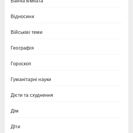
Ванна кімната
Відносини
Військіві теми
Географія
Гороскоп
Гуманітарні науки
Дієти та схуднення
Дім
ДІти