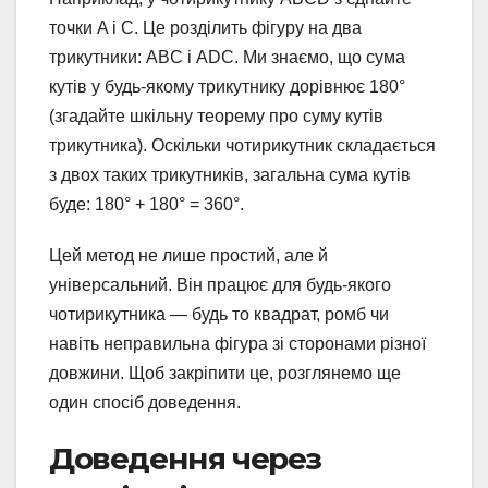
точки A і C. Це розділить фігуру на два
трикутники: ABC і ADC. Ми знаємо, що сума
кутів у будь-якому трикутнику дорівнює 180°
(згадайте шкільну теорему про суму кутів
трикутника). Оскільки чотирикутник складається
з двох таких трикутників, загальна сума кутів
буде: 180° + 180° = 360°.
Цей метод не лише простий, але й
універсальний. Він працює для будь-якого
чотирикутника — будь то квадрат, ромб чи
навіть неправильна фігура зі сторонами різної
довжини. Щоб закріпити це, розглянемо ще
один спосіб доведення.
Доведення через