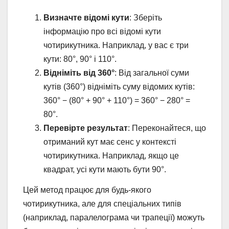
Визначте відомі кути
: Зберіть
інформацію про всі відомі кути
чотирикутника. Наприклад, у вас є три
кути: 80°, 90° і 110°.
Відніміть від 360°
: Від загальної суми
кутів (360°) відніміть суму відомих кутів:
360° − (80° + 90° + 110°) = 360° − 280° =
80°.
Перевірте результат
: Переконайтеся, що
отриманий кут має сенс у контексті
чотирикутника. Наприклад, якщо це
квадрат, усі кути мають бути 90°.
Цей метод працює для будь-якого
чотирикутника, але для спеціальних типів
(наприклад, паралелограма чи трапеції) можуть