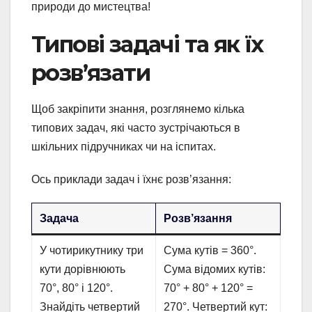
природи до мистецтва!
Типові задачі та як їх
розв’язати
Щоб закріпити знання, розглянемо кілька
типових задач, які часто зустрічаються в
шкільних підручниках чи на іспитах.
Ось приклади задач і їхнє розв’язання:
Задача
Розв’язання
У чотирикутнику три
Сума кутів = 360°.
кути дорівнюють
Сума відомих кутів:
70°, 80° і 120°.
70° + 80° + 120° =
Знайдіть четвертий
270°. Четвертий кут: