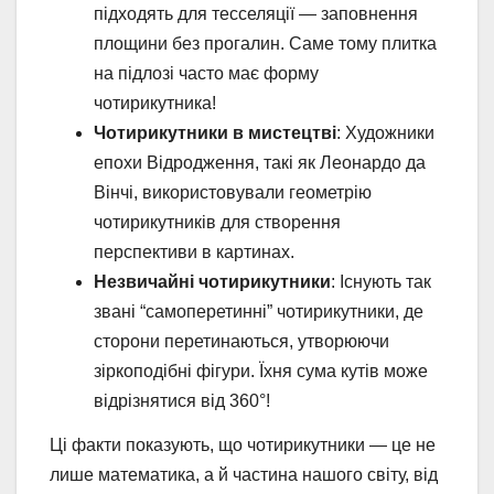
підходять для тесселяції — заповнення
площини без прогалин. Саме тому плитка
на підлозі часто має форму
чотирикутника!
Чотирикутники в мистецтві
: Художники
епохи Відродження, такі як Леонардо да
Вінчі, використовували геометрію
чотирикутників для створення
перспективи в картинах.
Незвичайні чотирикутники
: Існують так
звані “самоперетинні” чотирикутники, де
сторони перетинаються, утворюючи
зіркоподібні фігури. Їхня сума кутів може
відрізнятися від 360°!
Ці факти показують, що чотирикутники — це не
лише математика, а й частина нашого світу, від