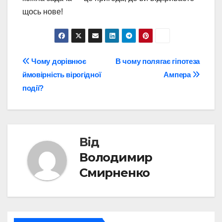
щось нове!
Навігація
Чому дорівнює
В чому полягає гіпотеза
ймовірність вірогідної
Ампера
записів
події?
Від
Володимир
Смирненко