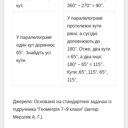
кут.
360° − 270° = 90°.
У паралелограмі
протилежні кути
рівні, а сусідні
У паралелограмі
доповнюють до
один кут дорівнює
180°. Отже, два кути
65°. Знайдіть усі
= 65°, а два інші:
кути.
180° − 65° = 115°.
Кути: 65°, 115°, 65°,
115°.
Джерело: Основано на стандартних задачах із
підручника “Геометрія 7–9 класи” (автор:
Мерзляк А. Г.).