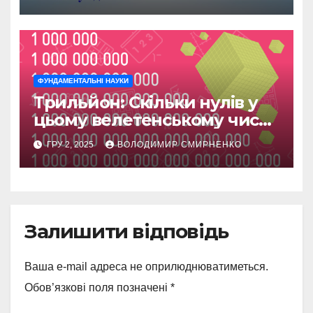
ФУНДАМЕНТАЛЬНІ НАУКИ
Трильйон: Скільки нулів у
цьому велетенському числі
та чому воно бентежить
ГРУ 2, 2025
ВОЛОДИМИР СМИРНЕНКО
уяву
Залишити відповідь
Ваша e-mail адреса не оприлюднюватиметься.
Обов’язкові поля позначені
*