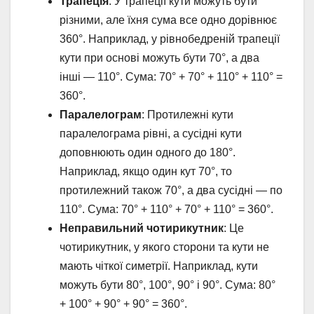
Трапеція
: У трапеції кути можуть бути
різними, але їхня сума все одно дорівнює
360°. Наприклад, у рівнобедреній трапеції
кути при основі можуть бути 70°, а два
інші — 110°. Сума: 70° + 70° + 110° + 110° =
360°.
Паралелограм
: Протилежні кути
паралелограма рівні, а сусідні кути
доповнюють один одного до 180°.
Наприклад, якщо один кут 70°, то
протилежний також 70°, а два сусідні — по
110°. Сума: 70° + 110° + 70° + 110° = 360°.
Неправильний чотирикутник
: Це
чотирикутник, у якого сторони та кути не
мають чіткої симетрії. Наприклад, кути
можуть бути 80°, 100°, 90° і 90°. Сума: 80°
+ 100° + 90° + 90° = 360°.