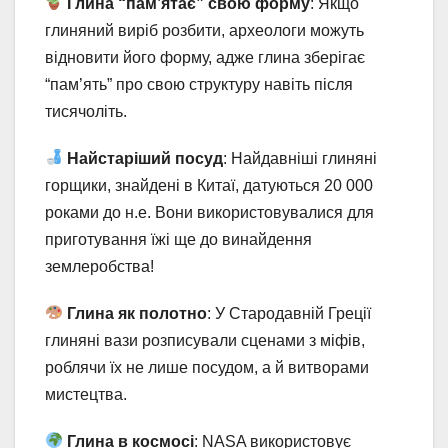
Глина “пам’ятає” свою форму
: Якщо
глиняний виріб розбити, археологи можуть
відновити його форму, адже глина зберігає
“пам’ять” про свою структуру навіть після
тисячоліть.
Найстаріший посуд
: Найдавніші глиняні
горщики, знайдені в Китаї, датуються 20 000
роками до н.е. Вони використовувалися для
приготування їжі ще до винайдення
землеробства!
Глина як полотно
: У Стародавній Греції
глиняні вази розписували сценами з міфів,
роблячи їх не лише посудом, а й витворами
мистецтва.
Глина в космосі
: NASA використовує