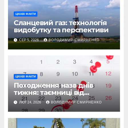
ЦІКАВІ ФАКТИ
Сланцевий газ: технологія
видобутку та перспективи
СЕР 5, 2026
ВОЛОДИМИР СМИРНЕНКО
ЦІКАВІ ФАКТИ
Походження назв днів
тижня: таємниці від
Вавилону до Русі
ЛЮТ 24, 2026
ВОЛОДИМИР СМИРНЕНКО