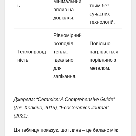
мінімальний
ь
тним без
вплив на
сучасних
довкілля.
технологій.
Рівномірний
розподіл
Повільно
Теплопровід
тепла,
нагрівається
ність
ідеально
порівняно з
для
металом.
запікання.
Джерела: “Ceramics: A Comprehensive Guide”
(Дж. Хопкінс, 2019), “EcoCeramics Journal”
(2021).
Ця таблиця показує, що глина – це баланс між