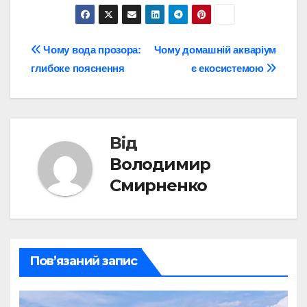
Навігація
Чому вода прозора:
Чому домашній акваріум
глибоке пояснення
є екосистемою
записів
Від
Володимир
Смирненко
Пов’язаний запис