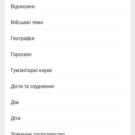
Відносини
Військіві теми
Географія
Гороскоп
Гуманітарні науки
Дієти та схуднення
Дім
ДІти
Домашнє господарство