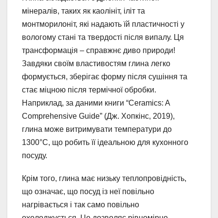
мінералів, таких як каолініт, іліт та
монтморилоніт, які надають їй пластичності у
вологому стані та твердості після випалу. Ця
трансформація – справжнє диво природи!
Завдяки своїм властивостям глина легко
формується, зберігає форму після сушіння та
стає міцною після термічної обробки.
Наприклад, за даними книги “Ceramics: A
Comprehensive Guide” (Дж. Хопкінс, 2019),
глина може витримувати температури до
1300°C, що робить її ідеальною для кухонного
посуду.
Крім того, глина має низьку теплопровідність,
що означає, що посуд із неї повільно
нагрівається і так само повільно
охолоджується. Це дозволяє рівномірно