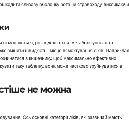
пошкодити слизову оболонку рота чи стравоходу, викликаючи
ики
іки всмоктуються, розподіляються, метаболізуються та
же змінити швидкість і місце всмоктування ліків. Наприклад
 розчинятися в кишечнику, щоб максимально ефективно
увати таку таблетку, вона може частково зруйнуватися в
астіше не можна
овування. Ось основні категорії ліків, які зазвичай мають