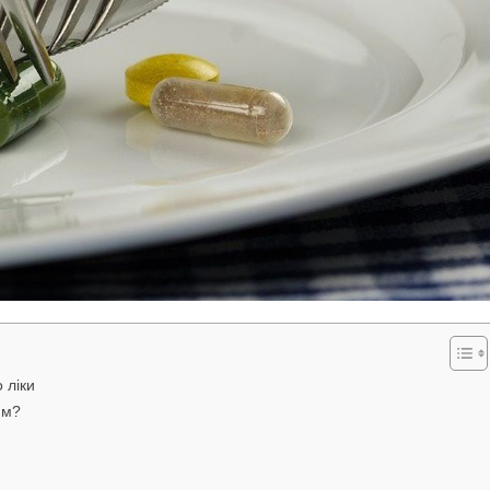
 ліки
им?