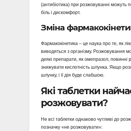
(антибіотика) при розжовуванні можуть 
біль і дискомфорт.
Зміна фармакокінет
Фармакокінетика – це наука про те, як л
виводяться з організму. Розжовування мо
деякі препарати, як омепразол, повинні
знижувати кислотність шлунка. Якщо розж
шлунку, і її дія буде слабшою.
Які таблетки найч
розжовувати?
Не всі таблетки однаково чутливі до розж
позначку «не розжовувати»: