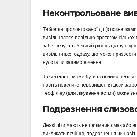
Неконтрольоване вив
Таблетки пролонгованої дії (з позначкам
вивільнялася повільно протягом кілько
забезпечує стабільний рівень цукру в кро
вивільниться одразу, що може призвести д
нудота чи запаморочення.
Такий ефект може бути особливо небезпе
навіть невелике перевищення дози загро
теофіліну (для лікування астми) може ви
Подразнення слизової
Деякі ліки мають неприємний смак або аг
викликати печіння, подразнення чи навіть