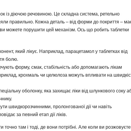
ок із діючою речовиною. Це складна система, ретельно
яли правильно. Кожна деталь – від форми до покриття – ма
 ви можете порушити цей механізм. Ось що робить таблетки
онент, який лікує. Наприклад, парацетамол у таблетках від
тя болю.
ечують форму, смак, стабільність або допомагають лікам
априклад, крохмаль чи целюлоза можуть впливати на швидкіс
пеціальну оболонку, яка захищає ліки від шлункового соку а
чнику.
бути швидкорозчинними, пролонгованої дії чи навіть
ідає за певний етап дії ліків.
и точно там і тоді, де вони потрібні. Але коли ви розжовуєте