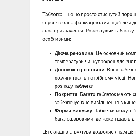
Таблетка – це не просто стиснутий порош
спроєктована фармацевтами, щоб ліки ді
своє призначення. Розжовуючи таблетку,
особливими:
Діюча речовина
: Це основний комп
температури чи ібупрофен для знят
Допоміжні речовини
: Вони забезп
розчинятися в потрібному місці. Н
розпаду таблетки.
Покриття
: Багато таблеток мають с
забезпечує їхнє вивільнення в кише
Форма випуску
: Таблетки можуть 
багатошаровими, де кожен шар відпов
Ця складна структура дозволяє лікам діят