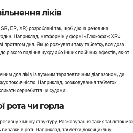
ільнення ліків
и SR, ER, XR) розроблені так, щоб діюча речовина
х годин. Наприклад, метформін у формі «Глюкофаж XR»
ві протягом дня. Якщо розжувати таку таблетку, вся доза
о різкого падіння цукру або інших побічних ефектів, як-от
чним для ліків із вузьким терапевтичним діапазоном, де
жує токсичністю. Наприклад, розжовування таблеток
кликати серцебиття чи судоми.
 рота чи горла
ресивну хімічну структуру. Розжовування таких таблеток мо
 виразки в роті. Наприклад, таблетки доксицикліну