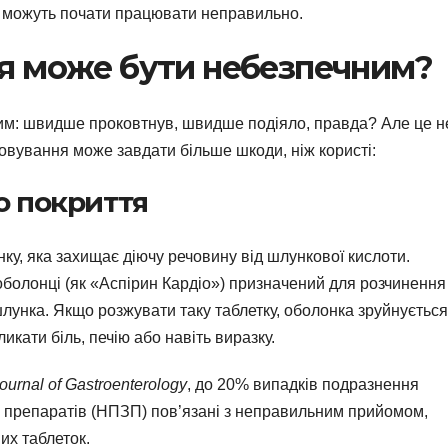
іки можуть почати працювати неправильно.
я може бути небезпечним?
им: швидше проковтнув, швидше подіяло, правда? Але це н
жовування може завдати більше шкоди, ніж користі:
о покриття
ку, яка захищає діючу речовину від шлункової кислоти.
оболонці (як «Аспірин Кардіо») призначений для розчинення
унка. Якщо розжувати таку таблетку, оболонка зруйнується,
икати біль, печію або навіть виразку.
ournal of Gastroenterology
, до 20% випадків подразнення
 препаратів (НПЗП) пов’язані з неправильним прийомом,
х таблеток.