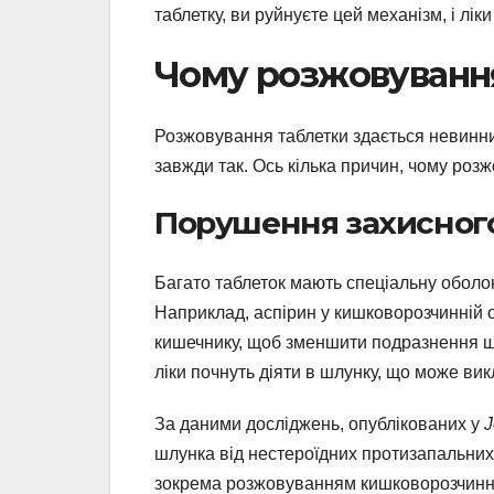
таблетку, ви руйнуєте цей механізм, і л
Чому розжовуванн
Розжовування таблетки здається невинн
завжди так. Ось кілька причин, чому роз
Порушення захисног
Багато таблеток мають спеціальну оболон
Наприклад, аспірин у кишковорозчинній 
кишечнику, щоб зменшити подразнення шл
ліки почнуть діяти в шлунку, що може викл
За даними досліджень, опублікованих у
J
шлунка від нестероїдних протизапальних
зокрема розжовуванням кишковорозчинни