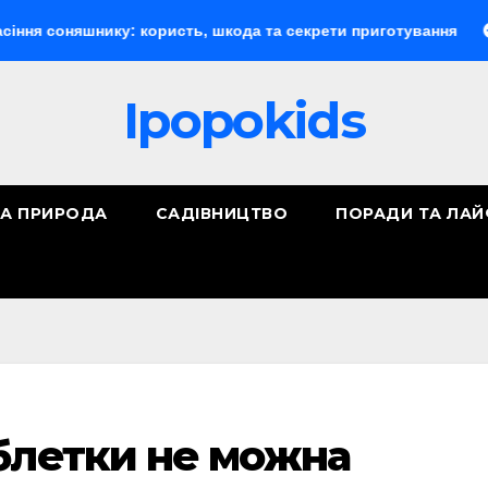
нику: користь, шкода та секрети приготування
Документ
Ipopokids
ТА ПРИРОДА
САДІВНИЦТВО
ПОРАДИ ТА ЛА
аблетки не можна