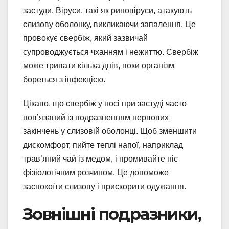
застуди. Віруси, такі як риновіруси, атакують
слизову оболонку, викликаючи запалення. Це
провокує свербіж, який зазвичай
супроводжується чханням і нежиттю. Свербіж
може тривати кілька днів, поки організм
бореться з інфекцією.
Цікаво, що свербіж у носі при застуді часто
пов’язаний із подразненням нервових
закінчень у слизовій оболонці. Щоб зменшити
дискомфорт, пийте теплі напої, наприклад
трав’яний чай із медом, і промивайте ніс
фізіологічним розчином. Це допоможе
заспокоїти слизову і прискорити одужання.
Зовнішні подразники,