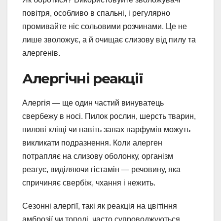
повітря, особливо в спальні, і регулярно
промивайте ніс сольовими розчинами. Це не
лише зволожує, а й очищає слизову від пилу та
алергенів.
Алергічні реакції
Алергія — ще один частий винуватець
свербежу в носі. Пилок рослин, шерсть тварин,
пилові кліщі чи навіть запах парфумів можуть
викликати подразнення. Коли алерген
потрапляє на слизову оболонку, організм
реагує, виділяючи гістамін — речовину, яка
спричиняє свербіж, чхання і нежить.
Сезонні алергії, такі як реакція на цвітіння
амброзії чи тополі, часто супроводжуються