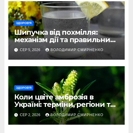
ЗДОРОВ'Я
Шипучка від похмілля:
механізм дії та правильний
вибір
СЕР 5, 2026
ВОЛОДИМИР СМИРНЕНКО
ЗДОРОВ'Я
Коли цвіте амброзія в
Україні: терміни, регіони та
ризики
СЕР 2, 2026
ВОЛОДИМИР СМИРНЕНКО