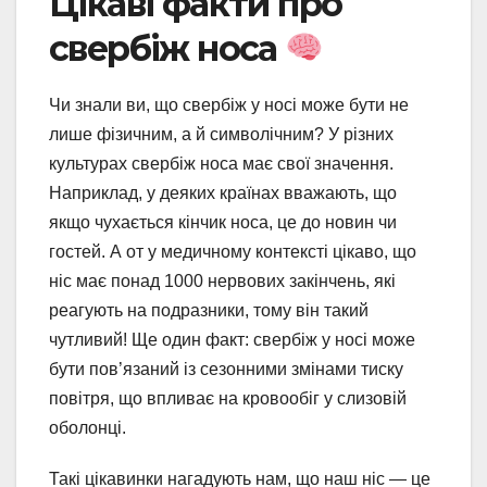
Цікаві факти про
свербіж носа
Чи знали ви, що свербіж у носі може бути не
лише фізичним, а й символічним? У різних
культурах свербіж носа має свої значення.
Наприклад, у деяких країнах вважають, що
якщо чухається кінчик носа, це до новин чи
гостей. А от у медичному контексті цікаво, що
ніс має понад 1000 нервових закінчень, які
реагують на подразники, тому він такий
чутливий! Ще один факт: свербіж у носі може
бути пов’язаний із сезонними змінами тиску
повітря, що впливає на кровообіг у слизовій
оболонці.
Такі цікавинки нагадують нам, що наш ніс — це