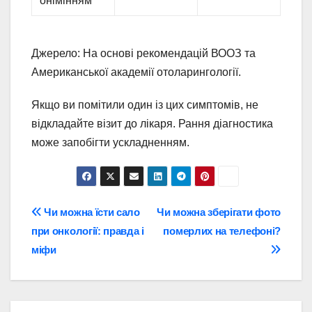
онімінням
Джерело: На основі рекомендацій ВООЗ та
Американської академії отоларингології.
Якщо ви помітили один із цих симптомів, не
відкладайте візит до лікаря. Рання діагностика
може запобігти ускладненням.
Навігація
Чи можна їсти сало
Чи можна зберігати фото
при онкології: правда і
померлих на телефоні?
записів
міфи