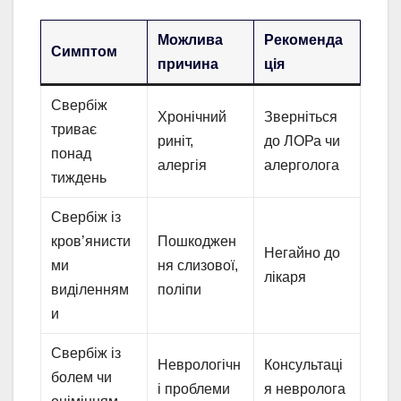
Можлива
Рекоменда
Симптом
причина
ція
Свербіж
Хронічний
Зверніться
триває
риніт,
до ЛОРа чи
понад
алергія
алерголога
тиждень
Свербіж із
кров’янисти
Пошкоджен
Негайно до
ми
ня слизової,
лікаря
виділенням
поліпи
и
Свербіж із
Неврологічн
Консультаці
болем чи
і проблеми
я невролога