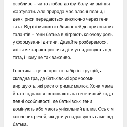
особливе – чи то любов до футболу, чи вміння
жартувати. Але природа має власні плани, і
деякі риси передаються виключно через гени
тата. Від фізичних особливостей до прихованих
талантів – гени батька відіграють ключову роль
у формуванні дитини. Давайте розберемося,
які саме характеристики діти успадковують від
тата, і чому це так важливо.
Генетика – це не просто набір інструкцій, а
складна гра, де батьківські хромосоми
вирішують, які риси отримає малюк. Хоча мама
й тато однаково впливають на генетичний код, є
певні особливості, де батьківські гени
домінують або мають унікальний вплив. Ось сім
ключових речей, які діти успадковують саме від
батька.