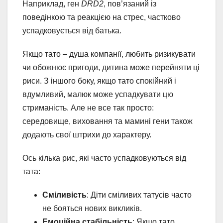
Наприклад, ген
DRD2
, пов’язаний із
поведінкою та реакцією на стрес, частково
успадковується від батька.
Якщо тато – душа компанії, любить ризикувати
чи обожнює пригоди, дитина може перейняти ці
риси. З іншого боку, якщо тато спокійний і
вдумливий, малюк може успадкувати цю
стриманість. Але не все так просто:
середовище, виховання та мамині гени також
додають свої штрихи до характеру.
Ось кілька рис, які часто успадковуються від
тата:
Сміливість
: Діти сміливих татусів часто
не бояться нових викликів.
Емоційна стабільність
: Якщо тато