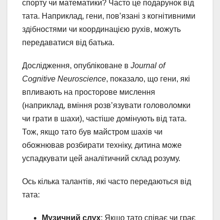
спорту чи математики? Часто це подарунок від
тата. Наприклад, гени, пов’язані з когнітивними
здібностями чи координацією рухів, можуть
передаватися від батька.
Дослідження, опубліковане в
Journal of
Cognitive Neuroscience
, показало, що гени, які
впливають на просторове мислення
(наприклад, вміння розв’язувати головоломки
чи грати в шахи), частіше домінують від тата.
Тож, якщо тато був майстром шахів чи
обожнював розбирати техніку, дитина може
успадкувати цей аналітичний склад розуму.
Ось кілька талантів, які часто передаються від
тата:
Музичний слух
: Якщо тато співає чи грає