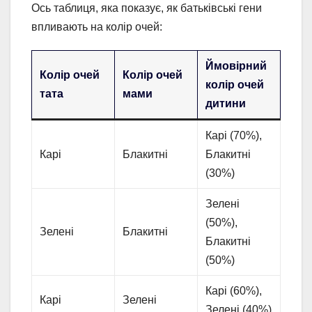
Ось таблиця, яка показує, як батьківські гени
впливають на колір очей:
Ймовірний
Колір очей
Колір очей
колір очей
тата
мами
дитини
Карі (70%),
Карі
Блакитні
Блакитні
(30%)
Зелені
(50%),
Зелені
Блакитні
Блакитні
(50%)
Карі (60%),
Карі
Зелені
Зелені (40%)