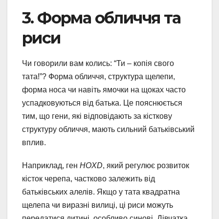
3. Форма обличчя та
риси
Чи говорили вам колись: “Ти – копія свого
тата!”? Форма обличчя, структура щелепи,
форма носа чи навіть ямочки на щоках часто
успадковуються від батька. Це пояснюється
тим, що гени, які відповідають за кісткову
структуру обличчя, мають сильний батьківський
вплив.
Наприклад, ген
HOXD
, який регулює розвиток
кісток черепа, частково залежить від
батьківських алелів. Якщо у тата квадратна
щелепа чи виразні вилиці, ці риси можуть
передатися дитині, особливо синові. Дівчатка