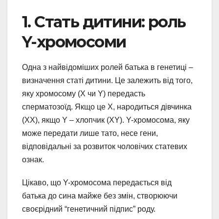
1. Стать дитини: роль
Y-хромосоми
Одна з найвідоміших ролей батька в генетиці –
визначення статі дитини. Це залежить від того,
яку хромосому (X чи Y) передасть
сперматозоїд. Якщо це X, народиться дівчинка
(XX), якщо Y – хлопчик (XY). Y-хромосома, яку
може передати лише тато, несе гени,
відповідальні за розвиток чоловічих статевих
ознак.
Цікаво, що Y-хромосома передається від
батька до сина майже без змін, створюючи
своєрідний “генетичний підпис” роду.