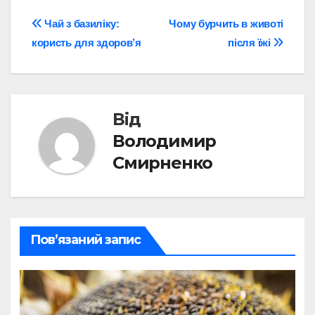
Навігація
Чай з базиліку:
Чому бурчить в животі
користь для здоров’я
після їжі
записів
Від
Володимир
Смирненко
Пов’язаний запис