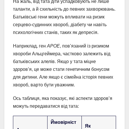
На жаль, від тата діти успадковують не лише
таланти, а й схильність до певних захворювань.
Батьківські гени можуть впливати на ризик
серцево-судинних хвороб, діабету чи навіть
психологічних станів, таких як депресія.
Наприклад, ген
APOE
, пов’язаний із ризиком
хвороби Альцгеймера, частково залежить від
батьківських алелів. Якщо у тата міцне
здоров’я, це може стати генетичним бонусом
для дитини. Але якщо є сімейна історія певних
хвороб, варто бути уважним.
Ось таблиця, яка показує, які аспекти здоров’я
можуть передаватися від тата:
Ймовірніст
Як