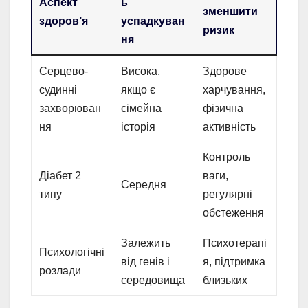
Аспект
ь
зменшити
здоров’я
успадкуван
ризик
ня
Серцево-
Висока,
Здорове
судинні
якщо є
харчування,
захворюван
сімейна
фізична
ня
історія
активність
Контроль
Діабет 2
ваги,
Середня
типу
регулярні
обстеження
Залежить
Психотерапі
Психологічні
від генів і
я, підтримка
розлади
середовища
близьких