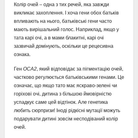
Колір очей – одна з тих речей, яка завжди
викликає захоплення. І хоча гени обох батьків
впливають на нього, батьківські гени часто
мають вирішальний голос. Наприклад, якщо у
тата карі очі, а в мами блакитні, карі очі
зазвичай домінують, оскільки це рецесивна
ознака.
Ген
OCA2
, який відповідає за пігментацію очей,
частково регулюється батьківськими генами. Це
означає, що якщо тато має яскраво-зелені чи
горіхові очі, дитина з більшою ймовірністю
успадкує саме цей відтінок. Але генетика
любить сюрпризи! Іноді рідкісні мутації можуть
подарувати дитині зовсім несподіваний колір
очей.