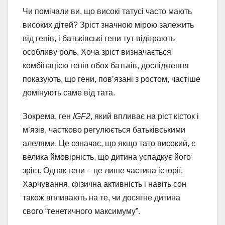
Чи помічали ви, що високі татусі часто мають
високих дітей? Зріст значною мірою залежить
від генів, і батьківські гени тут відіграють
особливу роль. Хоча зріст визначається
комбінацією генів обох батьків, дослідження
показують, що гени, пов’язані з ростом, частіше
домінують саме від тата.
Зокрема, ген
IGF2
, який впливає на ріст кісток і
м’язів, частково регулюється батьківськими
алелями. Це означає, що якщо тато високий, є
велика ймовірність, що дитина успадкує його
зріст. Однак гени – це лише частина історії.
Харчування, фізична активність і навіть сон
також впливають на те, чи досягне дитина
свого “генетичного максимуму”.