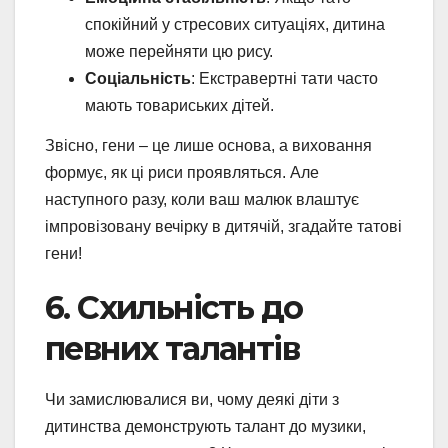
спокійний у стресових ситуаціях, дитина
може перейняти цю рису.
Соціальність
: Екстравертні тати часто
мають товариських дітей.
Звісно, гени – це лише основа, а виховання
формує, як ці риси проявляться. Але
наступного разу, коли ваш малюк влаштує
імпровізовану вечірку в дитячій, згадайте татові
гени!
6. Схильність до
певних талантів
Чи замислювалися ви, чому деякі діти з
дитинства демонструють талант до музики,