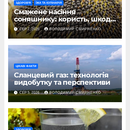
ЗДОРОВ'Я
ЇЖА ТА КУЛІНАРІЯ
Смажене насіння
соняшнику: користь, шкода
та секрети приготування
СЕР 7, 2026
ВОЛОДИМИР СМИРНЕНКО
ЦІКАВІ ФАКТИ
Сланцевий газ: технологія
видобутку та перспективи
СЕР 5, 2026
ВОЛОДИМИР СМИРНЕНКО
ЗДОРОВ'Я