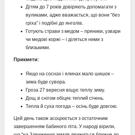
Дітям до 7 років довіряють допомагати з
вуликами, адже вважається, що вони “без
гріха” і подібні до янголів.
Готують страви з медом – пряники, узвари
чи медові коржі – і діляться ними з
близькими.
Прикмети:
Якщо на соснах і ялинах мало шишок –
зима буде сувора.
Гроза 27 вересня віщує теплу зиму.
Дощ зі снігом обіцяє теплий січень.
Тепла й суха погода – осінь буде довгою.
Цей день також асоціюється з остаточним
завершенням бабиного літа. У народі вірили,
що “на Здвиження земля движиться ближче до