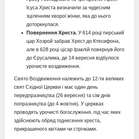
Ісуса Христа визначили за чудесним
зціленням хворої жінки, яка до нього
доторкнулася.
Повернення Хреста.
У 614 році перський
цар Хозрой забрав Хрест до Ктесифона,
але в 628 році цісар Іраклій повернув його
до Єрусалима, де 14 вересня відбулося
урочисте воздвиження.
Свято Воздвиження належить до 12-ти великих
свят Східної Церкви і має один день
передпразництва (26 вересня) та сім днів
попразництва (до 4 жовтня). У церквах
проводять урочисті богослужіння, під час яких
здійснюють обряд піднесення хреста,
прикрашеного квітами чи стрічками.