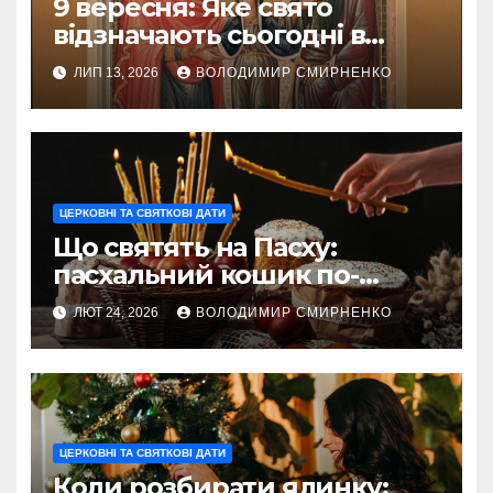
9 вересня: Яке свято
відзначають сьогодні в
Україні та світі
ЛИП 13, 2026
ВОЛОДИМИР СМИРНЕНКО
ЦЕРКОВНІ ТА СВЯТКОВІ ДАТИ
Що святять на Пасху:
пасхальний кошик по-
українськи
ЛЮТ 24, 2026
ВОЛОДИМИР СМИРНЕНКО
ЦЕРКОВНІ ТА СВЯТКОВІ ДАТИ
Коли розбирати ялинку: