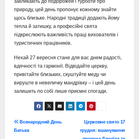
закликають до подорожей і турботи про
природу, цей день пропонує кожному знайти
щось близьке. Народні традиції додають йому
тепла й затишку, а професійні свята
підкреслюють важливість праці вихователів і
туристичних працівників.
Нехай 27 вересня стане для вас днем радості,
вдячності та гармонії. Відвідайте церкву,
привітайте близьких, скуштуйте меду чи
вируште в невеличку мандрівку – і цей день
залишить по собі лише приємні спогади.
Навігація
Всенародний День
Церковне свято 17
Батька
грудня: вшанування
записів
пророка Даниїла та