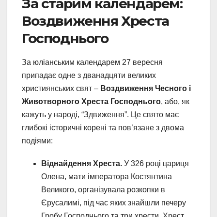
За старим календарем:
Воздвиження Хреста
Господнього
За юліанським календарем 27 вересня
припадає одне з дванадцяти великих
християнських свят –
Воздвиження Чесного і
Животворного Хреста Господнього
, або, як
кажуть у народі, “Здвиження”. Це свято має
глибокі історичні корені та пов’язане з двома
подіями:
Віднайдення Хреста.
У 326 році цариця
Олена, мати імператора Костянтина
Великого, організувала розкопки в
Єрусалимі, під час яких знайшли печеру
Гробу Господнього та три хрести. Хрест