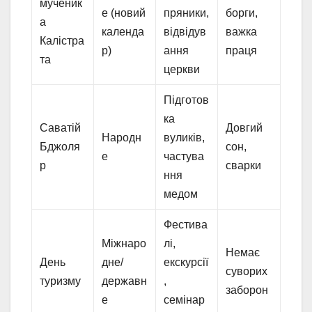
мученик
е (новий
пряники,
борги,
а
календа
відвідув
важка
Калістра
р)
ання
праця
та
церкви
Підготов
ка
Саватій
Довгий
Народн
вуликів,
Бджоля
сон,
е
частува
р
сварки
ння
медом
Фестива
Міжнаро
лі,
Немає
День
дне/
екскурсії
суворих
туризму
державн
,
заборон
е
семінар