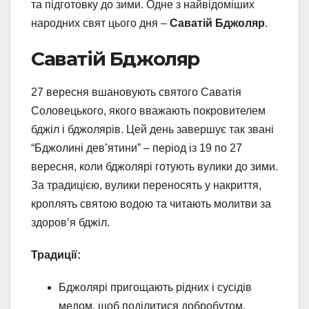
та підготовку до зими. Одне з найвідоміших
народних свят цього дня –
Саватій Бджоляр
.
Саватій Бджоляр
27 вересня вшановують святого Саватія
Соловецького, якого вважають покровителем
бджіл і бджолярів. Цей день завершує так звані
“Бджолині дев’ятини” – період із 19 по 27
вересня, коли бджолярі готують вулики до зими.
За традицією, вулики переносять у накриття,
кроплять святою водою та читають молитви за
здоров’я бджіл.
Традиції:
Бджолярі пригощають рідних і сусідів
медом, щоб поділитися добробутом.