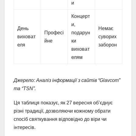
и
Концерт
и,
День
Немає
Професі
подарун
виховат
суворих
йне
ки
еля
заборон
виховат
елям
Джерело: Аналіз інформації з сайтів “Glavcom”
та “TSN”.
Ця таблиця показує, як 27 вересня об’єднує
різні традиції, дозволяючи кожному обрати
спосіб святкування відповідно до віри чи
інтересів.