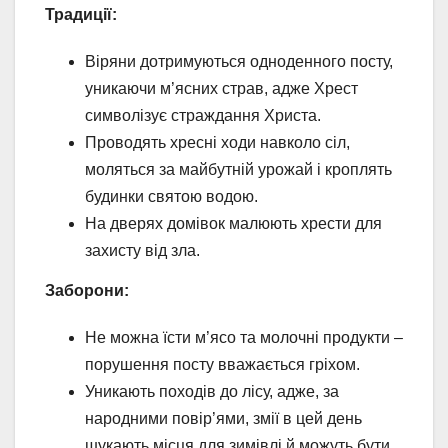
Традиції:
Віряни дотримуються одноденного посту,
уникаючи м’ясних страв, адже Хрест
символізує страждання Христа.
Проводять хресні ходи навколо сіл,
моляться за майбутній урожай і кроплять
будинки святою водою.
На дверях домівок малюють хрести для
захисту від зла.
Заборони:
Не можна їсти м’ясо та молочні продукти –
порушення посту вважається гріхом.
Уникають походів до лісу, адже, за
народними повір’ями, змії в цей день
шукають місця для зимівлі й можуть бути