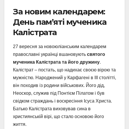
За новим календарем:
День пам’яті мученика
Калістрата
27 вересня за новоюліанським календарем
православні українці вшановують
святого
мученика Калістрата та його дружину
.
Калістрат – постать, що надихає своєю вірою та
мужністю. Народжений у Карфагені в III столітті,
він походив із родини військових. Його дід,
Неоскор, служив під Понтієм Пілатом і був
свідком страждань і воскресіння Ісуса Христа.
Батько Калістрата виховував сина в
християнській вірі, що стало основою його
життя.