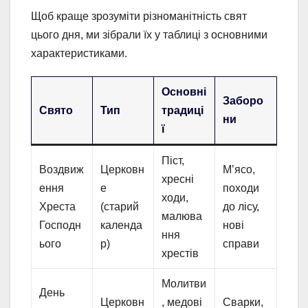
Щоб краще зрозуміти різноманітність свят
цього дня, ми зібрали їх у таблиці з основними
характеристиками.
Основні
Заборо
Свято
Тип
традиці
ни
ї
Піст,
Воздвиж
Церковн
М’ясо,
хресні
ення
е
походи
ходи,
Хреста
(старий
до лісу,
малюва
Господн
календа
нові
ння
ього
р)
справи
хрестів
Молитви
День
Церковн
, медові
Сварки,