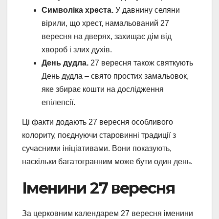
Символіка хреста.
У давнину селяни
вірили, що хрест, намальований 27
вересня на дверях, захищає дім від
хвороб і злих духів.
День дудла.
27 вересня також святкують
День дудла – свято простих замальовок,
яке збирає кошти на дослідження
епілепсії.
Ці факти додають 27 вересня особливого
колориту, поєднуючи старовинні традиції з
сучасними ініціативами. Вони показують,
наскільки багатогранним може бути один день.
Іменини 27 вересня
За церковним календарем 27 вересня іменини