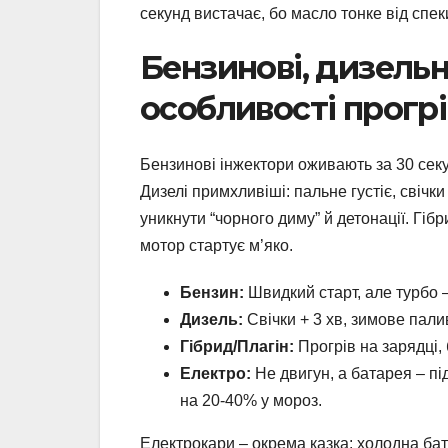
секунд вистачає, бо масло тонке від спек
Бензинові, дизельні
особливості прогрі
Бензинові інжектори оживають за 30 секу
Дизелі примхливіші: пальне густіє, свіч
уникнути “чорного диму” й детонації. Гіб
мотор стартує м’яко.
Бензин:
Швидкий старт, але турбо 
Дизель:
Свічки + 3 хв, зимове пали
Гібрид/Плагін:
Прогрів на зарядці,
Електро:
Не двигун, а батарея – під
на 20-40% у мороз.
Електрокари – окрема казка: холодна батар