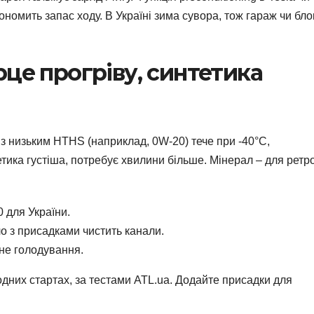
ономить запас ходу. В Україні зима сувора, тож гараж чи бло
це прогріву, синтетика
з низьким HTHS (наприклад, 0W-20) тече при -40°C,
етика густіша, потребує хвилини більше. Мінерал – для ретро
0 для України.
о з присадками чистить канали.
яне голодування.
дних стартах, за тестами ATL.ua. Додайте присадки для