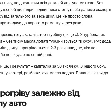
льнику, не досягаючи всіх деталей двигуна миттєво. Без
руться об циліндри, підшипники стогнуть. За даними експерті
 від загального за весь цикл. Це не просто слова:
 призводячи до дорогого ремонту через роки.
ресію, готує каталізатор і турбіну (якщо є). У турбованих
– без тиску масла лопаті турбіни труться “в суху”. Рух дода
н: двигун прогрівається в 2-3 рази швидше, ніж на
бо це як удар по свіжій рані.
и це, і результат – капіталка за 50 тисяч км. З іншого боку,
сат у картері, розбавляючи масло водою. Баланс – ключ до
рогріву залежно від
пу авто