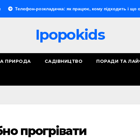
фон-розкладачка: як працює, кому підходить і що обрати
Ipopokids
ТА ПРИРОДА
САДІВНИЦТВО
ПОРАДИ ТА ЛА
бно прогрівати