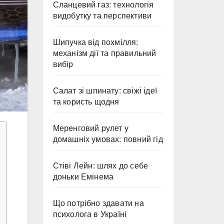
Сланцевий газ: технологія
видобутку та перспективи
Шипучка від похмілля:
механізм дії та правильний
вибір
Салат зі шпинату: свіжі ідеї
та користь щодня
Меренговий рулет у
домашніх умовах: повний гід
Стіві Лейн: шлях до себе
доньки Емінема
Що потрібно здавати на
психолога в Україні