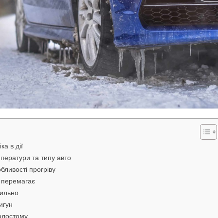
ка в дії
ператури та типу авто
обливості прогріву
а перемагає
вильно
игун
холостому