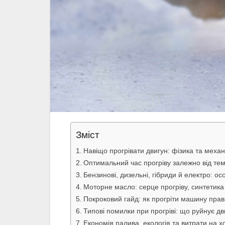
Зміст
Навіщо прогрівати двигун: фізика та механі
Оптимальний час прогріву залежно від тем
Бензинові, дизельні, гібриди й електро: ос
Моторне масло: серце прогріву, синтетик
Покроковий гайд: як прогріти машину пра
Типові помилки при прогріві: що руйнує дв
Економія палива, екологія та витрати на 