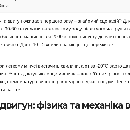
бники
х, а двигун оживає з першого разу – знайомий сценарій? Дл
я 30-60 секундами на холостому ходу, після чого час рушит
 більшості машин після 2000-х років випуску, де електроніка
кавично. Довгі 10-15 хвилин на місці – це пережиток
ри легкому мінусі вистачить хвилини, а от за -20°C варто да
ин. Уявіть двигун як серце машини – воно б’ється рівно, ко
ко, і температура виросте рівномірно під час поїздки. Тепер
ти пасток.
двигун: фізика та механіка 