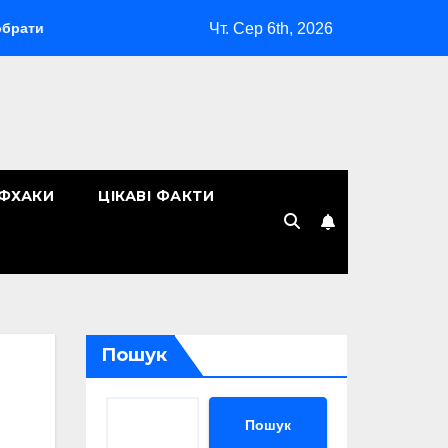
Чт. Сер 6th, 2026
«Макіяж без макіяжу»: як японська декоративна косметика зм
ЙФХАКИ
ЦІКАВІ ФАКТИ
Пошук
Пошук