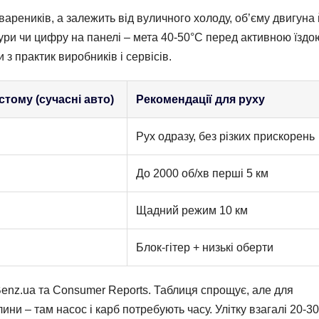
вареників, а залежить від вуличного холоду, об’єму двигуна 
ури чи цифру на панелі – мета 40-50°C перед активною їздо
з практик виробників і сервісів.
стому (сучасні авто)
Рекомендації для руху
Рух одразу, без різких прискорень
До 2000 об/хв перші 5 км
Щадний режим 10 км
Блок-гітер + низькі оберти
enz.ua та Consumer Reports. Таблиця спрощує, але для
ни – там насос і карб потребують часу. Улітку взагалі 20-30