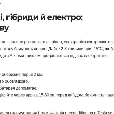
и.
, гібриди й електро:
ву
нд – паливо розпилюється рівно, електроніка контролює все
ки накалу блимають довше. Дайте 2-3 хвилини при -15°C, щоб
риди з Atkinson-циклом прогріваються під час електротяги,
– обережно перші 2 км.
во обов’язково.
 батарея допомагає.
ігрійте через app за 15-30 хв перед виїздом, бо ємність пад
ея гальмує заряд і тягу. Функція preconditioning в Tesla чи