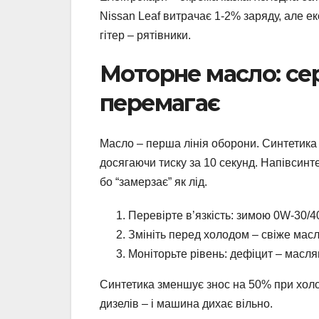
Nissan Leaf витрачає 1-2% заряду, але ек
гітер – рятівники.
Моторне масло: сер
перемагає
Масло – перша лінія оборони. Синтетика 
досягаючи тиску за 10 секунд. Напівсинт
бо “замерзає” як лід.
Перевірте в’язкість: зимою 0W-30/4
Змініть перед холодом – свіже масл
Моніторьте рівень: дефіцит – масл
Синтетика зменшує знос на 50% при холо
дизелів – і машина дихає вільно.