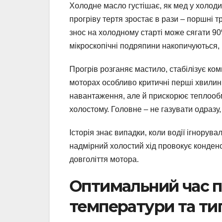
Холодне масло густішає, як мед у холоди
прогріву тертя зростає в рази – поршні т
знос на холодному старті може сягати 90%
мікроскопічні подряпини накопичуються,
Прогрів розганяє мастило, стабілізує комп
моторах особливо критичні перші хвилини 
навантаження, але й прискорює теплообмі
холостому. Головне – не газувати одразу, 
Історія знає випадки, коли водії ігнорувал
надмірний холостий хід провокує конден
довголіття мотора.
Оптимальний час п
температури та ти