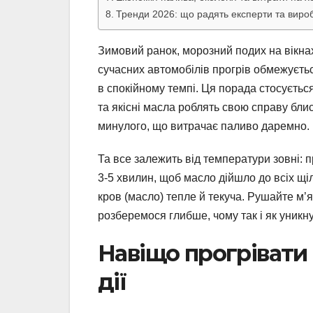
Тренди 2026: що радять експерти та виро
Зимовий ранок, морозний подих на вікна
сучасних автомобілів прогрів обмежуєтьс
в спокійному темпі. Ця порада стосується
та якісні масла роблять свою справу блис
минулого, що витрачає паливо даремно.
Та все залежить від температури зовні: п
3-5 хвилин, щоб масло дійшло до всіх щіл
кров (масло) тепле й текуча. Рушайте м’я
розберемося глибше, чому так і як уникну
Навіщо прогрівати 
дії