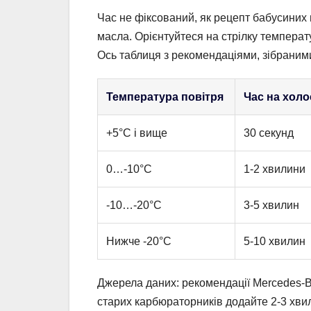
Час не фіксований, як рецепт бабусиних 
масла. Орієнтуйтеся на стрілку температ
Ось таблиця з рекомендаціями, зібраними 
Температура повітря
Час на холо
+5°C і вище
30 секунд
0…-10°C
1-2 хвилини
-10…-20°C
3-5 хвилин
Нижче -20°C
5-10 хвилин
Джерела даних: рекомендації Mercedes-B
старих карбюраторників додайте 2-3 хвили