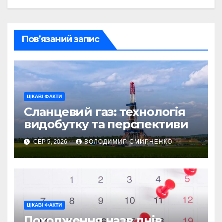
Пов’язаний запис
ЦІКАВІ ФАКТИ
Сланцевий газ: технологія
видобутку та перспективи
СЕР 5, 2026
ВОЛОДИМИР СМИРНЕНКО
ЦІКАВІ ФАКТИ
Походження назв днів