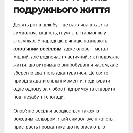
подружнього життя
Десять років шлюбу – це важлива віха, яка
символізує міцність, гнучкість і гармонію у
стосунках. У народі цю річницю називають
олов’яним весіллям
, адже олово – метал
міцний, але водночас пластичний, як і подружнє
життя, що витримало випробування часом, але
зберегло здатність адаптуватися. Це свято –
привід згадати спільні моменти, подякувати
одне одному за любов і підтримку та створити
нові незабутні спогади.
Олов’яне весілля асоціюється також із
рожевим кольором, який символізує ніжність,
пристрасть і романтику, що не згасають із