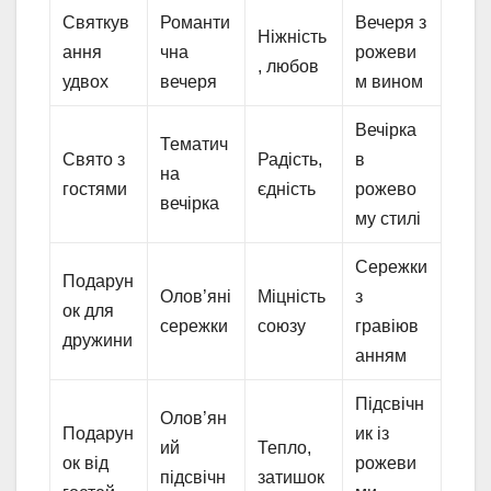
Святкув
Романти
Вечеря з
Ніжність
ання
чна
рожеви
, любов
удвох
вечеря
м вином
Вечірка
Тематич
Свято з
Радість,
в
на
гостями
єдність
рожево
вечірка
му стилі
Сережки
Подарун
Олов’яні
Міцність
з
ок для
сережки
союзу
гравіюв
дружини
анням
Підсвічн
Олов’ян
Подарун
ик із
ий
Тепло,
ок від
рожеви
підсвічн
затишок