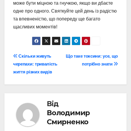
може бути міцною та гнучкою, якщо ви дбаєте
одне про одного. Святкуйте цей день із радістю
та впевненістю, що попереду ще багато
щасливих моментів!
Навігація
Скільки живуть
Що таке токсини: усе, що
черепахи: тривалість
потрібно знати
записів
життя різних видів
Від
Володимир
Смирненко