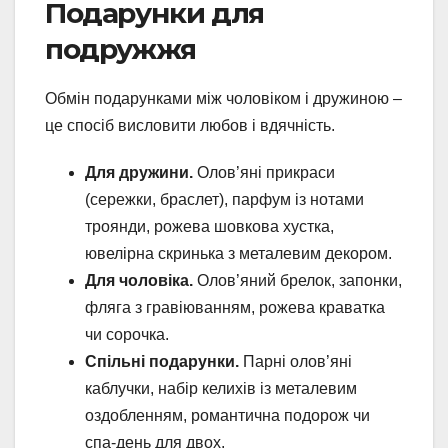
Подарунки для
подружжя
Обмін подарунками між чоловіком і дружиною –
це спосіб висловити любов і вдячність.
Для дружини.
Олов’яні прикраси
(сережки, браслет), парфум із нотами
троянди, рожева шовкова хустка,
ювелірна скринька з металевим декором.
Для чоловіка.
Олов’яний брелок, запонки,
фляга з гравіюванням, рожева краватка
чи сорочка.
Спільні подарунки.
Парні олов’яні
каблучки, набір келихів із металевим
оздобленням, романтична подорож чи
спа-день для двох.