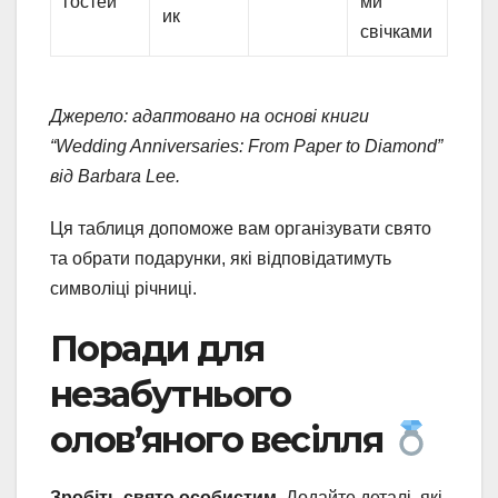
гостей
ми
ик
свічками
Джерело: адаптовано на основі книги
“Wedding Anniversaries: From Paper to Diamond”
від Barbara Lee.
Ця таблиця допоможе вам організувати свято
та обрати подарунки, які відповідатимуть
символіці річниці.
Поради для
незабутнього
олов’яного весілля
Зробіть свято особистим.
Додайте деталі, які