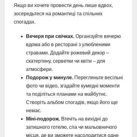
Якщо ви хочете провести день лише вдвох,
зосередьтеся на романтиці та спільних
спогадах.
Вечеря при свічках.
Організуйте вечерю
вдома або в ресторані з улюбленими
стравами. Додайте рожевий декор –
скатертину, серветки чи квіти – для
атмосфери.
Подорож у минуле.
Перегляньте весільні
фото чи відео, згадайте кумедні моменти
та поділіться планами на майбутнє.
Створіть альбом спогадів, якщо його ще
немає.
Міні-подорож.
Втечіть на вихідні до
затишного готелю, спа чи мальовничого
місця, де ви зможете насолодитися одне