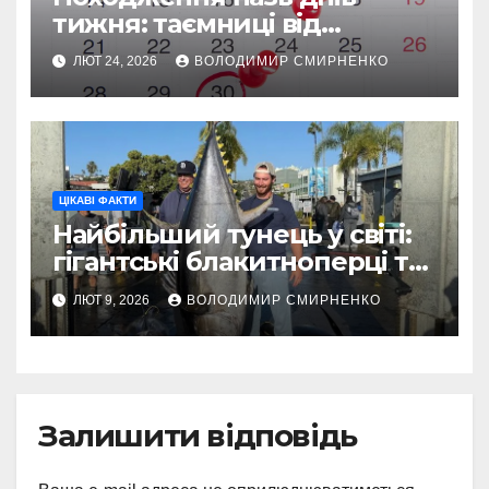
тижня: таємниці від
Вавилону до Русі
ЛЮТ 24, 2026
ВОЛОДИМИР СМИРНЕНКО
ЦІКАВІ ФАКТИ
Найбільший тунець у світі:
гігантські блакитноперці та
легендарні рекорди
ЛЮТ 9, 2026
ВОЛОДИМИР СМИРНЕНКО
Залишити відповідь