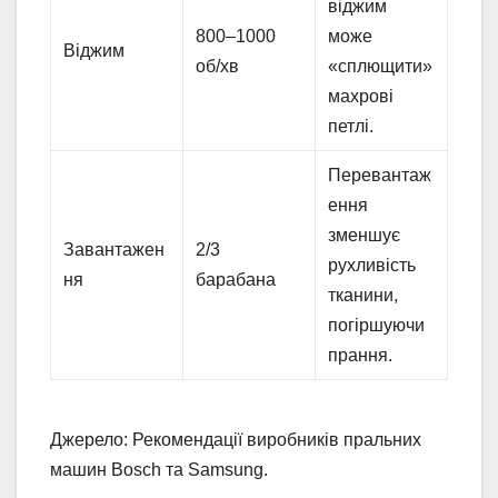
віджим
800–1000
може
Віджим
об/хв
«сплющити»
махрові
петлі.
Перевантаж
ення
зменшує
Завантажен
2/3
рухливість
ня
барабана
тканини,
погіршуючи
прання.
Джерело: Рекомендації виробників пральних
машин Bosch та Samsung.