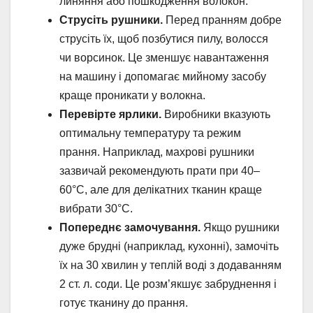
линяння або пошкодження волокон.
Струсіть рушники.
Перед пранням добре
струсіть їх, щоб позбутися пилу, волосся
чи ворсинок. Це зменшує навантаження
на машину і допомагає мийному засобу
краще проникати у волокна.
Перевірте ярлики.
Виробники вказують
оптимальну температуру та режим
прання. Наприклад, махрові рушники
зазвичай рекомендують прати при 40–
60°C, але для делікатних тканин краще
вибрати 30°C.
Попереднє замочування.
Якщо рушники
дуже брудні (наприклад, кухонні), замочіть
їх на 30 хвилин у теплій воді з додаванням
2 ст. л. соди. Це розм’якшує забруднення і
готує тканину до прання.