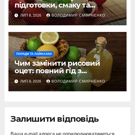
підготовки, смаку та
корисного вживання
ЛИП 8, 2026
ВОЛОДИМИР СМИРНЕНКО
ПОРАДИ ТА ЛАЙФХАКИ
Чим замінити рисовий
оцет: повний гід з
альтернативами
ЛИП 8, 2026
ВОЛОДИМИР СМИРНЕНКО
Залишити відповідь
Ваша e-mail адреса не оприлюднюватиметься.