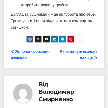
та зробити тканину грубою.
Догляд за рушниками – це як турбота про себе.
Трохи уваги, і вони віддячать вам комфортом і
затишком.
Навігація
Як почати розмову з
Як витягнути скалку з
дівчиною
пальця
записів
Від
Володимир
Смирненко