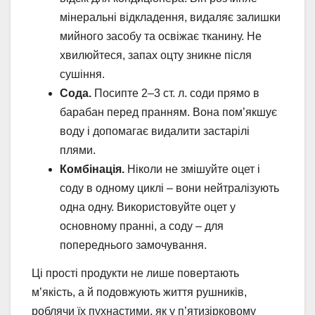
мінеральні відкладення, видаляє залишки
мийного засобу та освіжає тканину. Не
хвилюйтеся, запах оцту зникне після
сушіння.
Сода.
Посипте 2–3 ст. л. соди прямо в
барабан перед пранням. Вона пом’якшує
воду і допомагає видалити застарілі
плями.
Комбінація.
Ніколи не змішуйте оцет і
соду в одному циклі – вони нейтралізують
одна одну. Використовуйте оцет у
основному пранні, а соду – для
попереднього замочування.
Ці прості продукти не лише повертають
м’якість, а й подовжують життя рушників,
роблячи їх пухнастими, як у п’ятизірковому