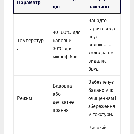
Параметр
ція
важливо
Занадто
гаряча вода
40–60°C для
псує
Температур
бавовни,
волокна, а
а
30°C для
холодна не
мікрофібри
видаляє
бруд.
Забезпечує
Бавовна
баланс між
або
Режим
очищенням і
делікатне
збереження
прання
м текстури.
Високий