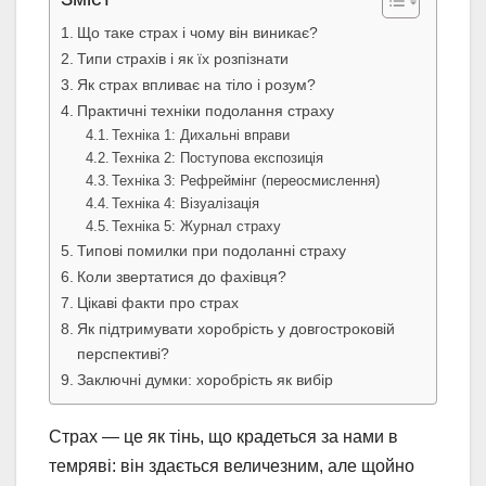
Що таке страх і чому він виникає?
Типи страхів і як їх розпізнати
Як страх впливає на тіло і розум?
Практичні техніки подолання страху
Техніка 1: Дихальні вправи
Техніка 2: Поступова експозиція
Техніка 3: Рефреймінг (переосмислення)
Техніка 4: Візуалізація
Техніка 5: Журнал страху
Типові помилки при подоланні страху
Коли звертатися до фахівця?
Цікаві факти про страх
Як підтримувати хоробрість у довгостроковій
перспективі?
Заключні думки: хоробрість як вибір
Страх — це як тінь, що крадеться за нами в
темряві: він здається величезним, але щойно