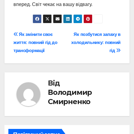
вперед. Світ чекає на вашу відвагу.
Навігація
Як змінити своє
Як позбутися запаху в
життя: повний гід до
холодильнику: повний
записів
трансформації
гід
Від
Володимир
Смирненко