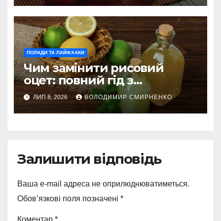
ПОРАДИ ТА ЛАЙФХАКИ
Чим замінити рисовий
оцет: повний гід з
альтернативами
ЛИП 8, 2026
ВОЛОДИМИР СМИРНЕНКО
Залишити відповідь
Ваша e-mail адреса не оприлюднюватиметься.
Обов’язкові поля позначені
*
Коментар
*