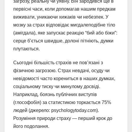
загрозу, реальну чи уявну. Він зародився ще в
первісні часи, коли допомагав нашим предкам
виживати, уникаючи хижаків чи небезпек. У
мозку за страх відповідає мигдалеподібне тіло
(амігдала), яке запускає реакцію “бий або біжи”:
серце б’ється швидше, долоні пітніють, думки
плутаються.
Сьогодні більшість страхів не пов’язані з
фізичною загрозою. Страх невдачі, осуду чи
невідомості часто корениться в наших думках,
соціальному тиску чи минулому досвіді.
Наприклад, боязнь публічних виступів
(глософобія) за статистикою торкається 75%
людей (джерело: psychologytoday.com).
Розуміння природи страху — перший крок до
його подолання.