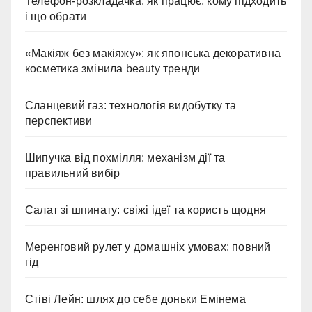
Телефон-розкладачка: як працює, кому підходить
і що обрати
«Макіяж без макіяжу»: як японська декоративна
косметика змінила beauty тренди
Сланцевий газ: технологія видобутку та
перспективи
Шипучка від похмілля: механізм дії та
правильний вибір
Салат зі шпинату: свіжі ідеї та користь щодня
Меренговий рулет у домашніх умовах: повний
гід
Стіві Лейн: шлях до себе доньки Емінема