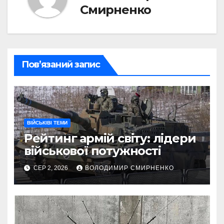
Смирненко
Пов’язаний запис
ВІЙСЬКІВІ ТЕМИ
Рейтинг армій світу: лідери
військової потужності
СЕР 2, 2026
ВОЛОДИМИР СМИРНЕНКО