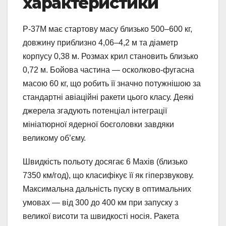
характеристики
Р-37М має стартову масу близько 500–600 кг,
довжину приблизно 4,06–4,2 м та діаметр
корпусу 0,38 м. Розмах крил становить близько
0,72 м. Бойова частина — осколково-фугасна
масою 60 кг, що робить її значно потужнішою за
стандартні авіаційні ракети цього класу. Деякі
джерела згадують потенціал інтеграції
мініатюрної ядерної боєголовки завдяки
великому об’єму.
Швидкість польоту досягає 6 Махів (близько
7350 км/год), що класифікує її як гіперзвукову.
Максимальна дальність пуску в оптимальних
умовах — від 300 до 400 км при запуску з
великої висоти та швидкості носія. Ракета