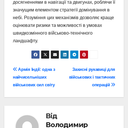
досягненнями в навігації та двигунах, роблячи її
значущим елементом стратегії домінування в
небі. Розуміння цих механізмів дозволяє краще
оцінювати ризики та можливості в умовах
швидкозмінного військово-технічного
ландшафту.
Навігація
Армія Індії: одна з
Захисні рукавиці для
найчисельніших
військових і тактичних
записів
військових сил світу
операцій
Від
Володимир