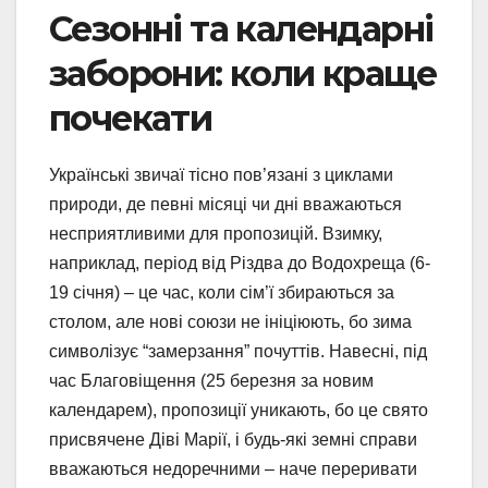
Сезонні та календарні
заборони: коли краще
почекати
Українські звичаї тісно пов’язані з циклами
природи, де певні місяці чи дні вважаються
несприятливими для пропозицій. Взимку,
наприклад, період від Різдва до Водохреща (6-
19 січня) – це час, коли сім’ї збираються за
столом, але нові союзи не ініціюють, бо зима
символізує “замерзання” почуттів. Навесні, під
час Благовіщення (25 березня за новим
календарем), пропозиції уникають, бо це свято
присвячене Діві Марії, і будь-які земні справи
вважаються недоречними – наче переривати