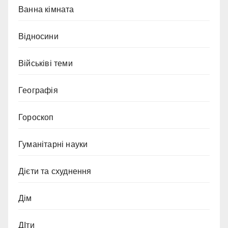
Ванна кімната
Відносини
Військіві теми
Географія
Гороскоп
Гуманітарні науки
Дієти та схуднення
Дім
ДІти