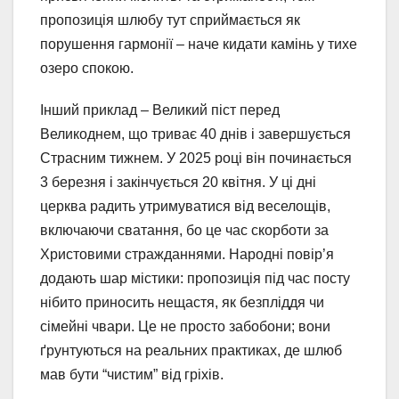
пропозиція шлюбу тут сприймається як
порушення гармонії – наче кидати камінь у тихе
озеро спокою.
Інший приклад – Великий піст перед
Великоднем, що триває 40 днів і завершується
Страсним тижнем. У 2025 році він починається
3 березня і закінчується 20 квітня. У ці дні
церква радить утримуватися від веселощів,
включаючи сватання, бо це час скорботи за
Христовими стражданнями. Народні повір’я
додають шар містики: пропозиція під час посту
нібито приносить нещастя, як безпліддя чи
сімейні чвари. Це не просто забобони; вони
ґрунтуються на реальних практиках, де шлюб
мав бути “чистим” від гріхів.