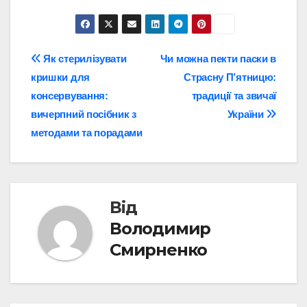
Навігація
Як стерилізувати
Чи можна пекти паски в
кришки для
Страсну П’ятницю:
записів
консервування:
традиції та звичаї
вичерпний посібник з
України
методами та порадами
Від
Володимир
Смирненко