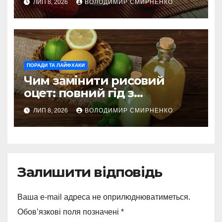
ЛИП 8, 2026
ВОЛОДИМИР СМИРНЕНКО
ПОРАДИ ТА ЛАЙФХАКИ
Чим замінити рисовий
оцет: повний гід з
альтернативами
ЛИП 8, 2026
ВОЛОДИМИР СМИРНЕНКО
Залишити відповідь
Ваша e-mail адреса не оприлюднюватиметься.
Обов’язкові поля позначені
*