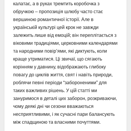
калатає, а в руках тремтить коробочка з
обручкою – пропозиція шлюбу часто стає
вершиною романтичної історії. Але в
українській культурі цей крок не завжди
залежить лише від емоцій; він переплітається з
віковими традиціями, церковними календарями
та народними повір’ями, які диктують, коли
краще утриматися. Ці звичаї, що сягають
корінням у давнину, відображають глибоку
повагу до циклів життя, свят і навіть природи,
роблячи певні періоди “забороненими” для
таких важливих рішень. У цій статті ми
зануримося в деталі цих заборон, розкриваючи,
чому деякі дні чи сезони вважаються
несприятливими, і як сучасні пари балансують
між спадщиною та власними почуттями.