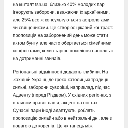
на кшталт tsn.ua, близько 40% молодих пар
ігнорують заборони, вважаючи їх архаїчними,
але 25% все ж консультуються з астрологами
чи священиками. Це створює цікавий контраст:
пропозиція на заборонений день може стати
актом бунту, але часто обертається сімейними
конфліктами, коли старше покоління наполягає
на дотриманні звичаїв.
Регіональні відмінності додають глибини. На
Західній Україні, де греко-католицькі традиції
сильні, заборони суворіші, наприклад, під час
Адвенту (перед Різдвом). У східних регіонах, з
впливом православ’я, акцент на постах.
Сучасні пари іноді адаптують: роблять
пропозицію онлайн або в нейтральні дні, але з
повагою до коренів. Це як танець між