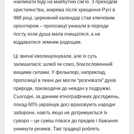
накликати біду на майбутню сім’ю. З приходом
християнства, зокрема після хрещення Русі в
988 році, церковний календар став ключовим
орієнтиром – пропозиції уникали в періоди
посту, коли душа мала очищатися, а не
віддаватися земним радощам.
Ці звичаї еволюціонували, але їх суть
залишилася: шлюб як союз, благословенний
вищими силами. У фольклорі, наприклад,
пропозиції в певні дні могли “розгнівати” духів
природи, призводячи до невдач у подружжі.
Сьогодні, за даними етнографічних досліджень,
понад 60% українців досі враховують народні
заборони, навіть якщо не дотримуються їх
суворо – це суміш поваги до предків і бажання
уникнути ризиків. Такі традиції роблять