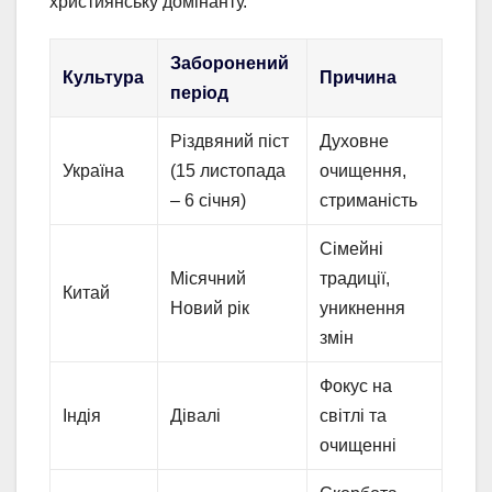
християнську домінанту.
Заборонений
Культура
Причина
період
Різдвяний піст
Духовне
Україна
(15 листопада
очищення,
– 6 січня)
стриманість
Сімейні
Місячний
традиції,
Китай
Новий рік
уникнення
змін
Фокус на
Індія
Дівалі
світлі та
очищенні