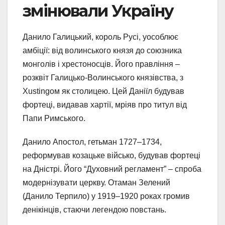
змінювали Україну
Данило Галицький, король Русі, уособлює
амбіції: від волинського князя до союзника
монголів і хрестоносців. Його правління –
розквіт Галицько-Волинського князівства, з
Хustingом як столицею. Цей Даніїл будував
фортеці, видавав хартії, мріяв про титул від
Папи Римського.
Данило Апостол, гетьман 1727–1734,
реформував козацьке військо, будував фортеці
на Дністрі. Його “Духовний регламент” – спроба
модернізувати церкву. Отаман Зелений
(Данило Терпило) у 1919–1920 роках громив
денікінців, стаючи легендою повстань.