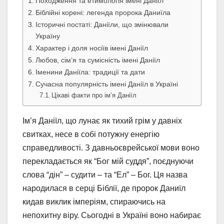
Походження та етимологія імені Даніїл
Біблійні корені: легенда пророка Даниїла
Історичні постаті: Даніїли, що змінювали
Україну
Характер і доля носіїв імені Даніїл
Любов, сім’я та сумісність імені Даніїл
Іменини Даніїла: традиції та дати
Сучасна популярність імені Даніїл в Україні
Цікаві факти про ім’я Даніїл
Ім’я Даніїл, що лунає як тихий грім у давніх
свитках, несе в собі потужну енергію
справедливості. З давньоєврейської мови воно
перекладається як “Бог мій суддя”, поєднуючи
слова “дін” – судити – та “Ел” – Бог. Ця назва
народилася в серці Біблії, де пророк Даниїл
кидав виклик імперіям, спираючись на
непохитну віру. Сьогодні в Україні воно набирає