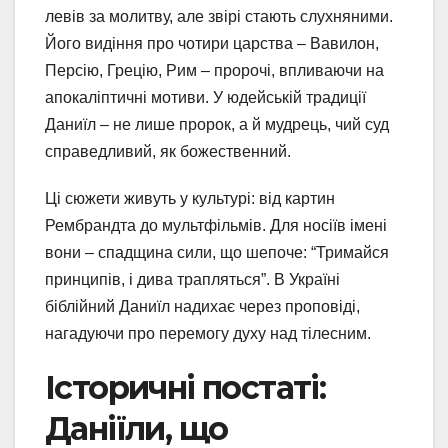
левів за молитву, але звірі стають слухняними.
Його видіння про чотири царства – Вавилон,
Персію, Грецію, Рим – пророчі, впливаючи на
апокаліптичні мотиви. У юдейській традиції
Даниїл – не лише пророк, а й мудрець, чий суд
справедливий, як божественний.
Ці сюжети живуть у культурі: від картин
Рембрандта до мультфільмів. Для носіїв імені
вони – спадщина сили, що шепоче: “Тримайся
принципів, і дива трапляться”. В Україні
біблійний Даниїл надихає через проповіді,
нагадуючи про перемогу духу над тілесним.
Історичні постаті:
Даніїли, що