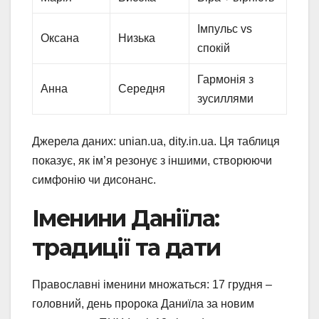
Імпульс vs
Оксана
Низька
спокій
Гармонія з
Анна
Середня
зусиллями
Джерела даних: unian.ua, dity.in.ua. Ця таблиця
показує, як ім’я резонує з іншими, створюючи
симфонію чи дисонанс.
Іменини Даніїла:
традиції та дати
Православні іменини множаться: 17 грудня –
головний, день пророка Даниїла за новим