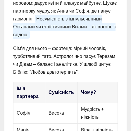
норовом: дарує квіти й планує майбутнє. Шукає
партнерку мудру, як Анна чи Софія, де панує
гармонія.
Несумісність з імпульсивними
Оксанами чи егоїстичними Віками – як вогонь з
водою.
Сім’я для нього – фортеця: вірний чоловік,
турботливий тато. Астрологічно пасує Терезам
чи Дівам – баланс і аналітика. У шлюбі цитує
Біблію: “Любов довготерпить”.
Ім’я
Сумісність
Чому?
партнера
Мудрість +
Софія
Висока
ніжність
Марія
Висока
Віра + вірність