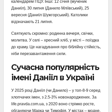
календарем ПЦУ. Інші: 12 січня (мученик
Даниїл), 30 липня (Данило Мліївський), 25
вересня (Даниїл Шужгорський). Католики
відзначають 21 липня.
Святкують скромно: родинна вечеря, свічки,
молитва. У селі – хресний хліб, у місті – поїздка
до храму. Це нагадування про біблійну стійкість,
ніби перезавантаження сили.
Сучасна популярність
імені Даніїл в Україні
У 2025 році Даніїл (чи Данило) – у топ-8-9 серед
хлопчачих імен, з 2.5-3% новонароджених. За
life.pravda.com.ua, з 2020 воно стрімко росте,
обганяючи Марка чи Тимофія. У містах – модне,