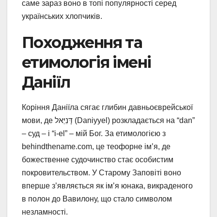
саме зараз воно в топі популярності серед
українських хлопчиків.
Походження та
етимологія імені
Даніїл
Коріння Даніїла сягає глибин давньоєврейської
мови, де דָּנִיֵּאל (Daniyyel) розкладається на “dan”
– суд – і “i-el” – мій Бог. За етимологією з
behindthename.com, це теофорне ім’я, де
божественне судочинство стає особистим
покровительством. У Старому Заповіті воно
вперше з’являється як ім’я юнака, викраденого
в полон до Вавилону, що стало символом
незламності.