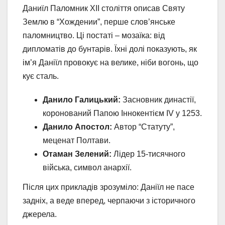
Даниїл Паломник XII століття описав Святу
Землю в “Хождении”, перше слов’янське
паломництво. Ці постаті – мозаїка: від
дипломатів до бунтарів. Їхні долі показують, як
ім’я Даніїл провокує на велике, ніби вогонь, що
кує сталь.
Данило Галицький:
Засновник династії,
коронований Папою Іннокентієм IV у 1253.
Данило Апостол:
Автор “Статуту”,
меценат Полтави.
Отаман Зелений:
Лідер 15-тисячного
війська, символ анархії.
Після цих прикладів зрозуміло: Даніїл не пасе
задніх, а веде вперед, черпаючи з історичного
джерела.