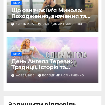
ІМЕНА
Що означає ім’я Микола:
Походження, значення та
приховані глибини
ЛИС 16, 2025
ВОЛОДИМИР СМИРНЕНКО
ІМЕНА
День Ангела Терези:
Традиції, Історія та
Святкування в Україні
ЖОВ 29, 2025
ВОЛОДИМИР СМИРНЕНКО
Залишити відповідь