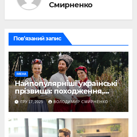
Смирненко
Пов’язаний запис
ІМЕНА
Найпопулярніші українські
прізвища: походження,
статистика та історії
ГРУ 17, 2025
ВОЛОДИМИР СМИРНЕНКО