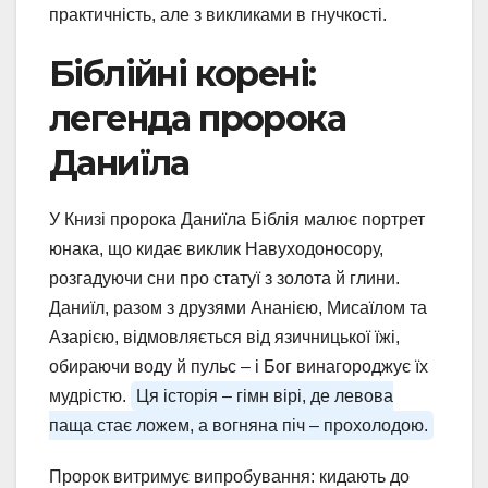
практичність, але з викликами в гнучкості.
Біблійні корені:
легенда пророка
Даниїла
У Книзі пророка Даниїла Біблія малює портрет
юнака, що кидає виклик Навуходоносору,
розгадуючи сни про статуї з золота й глини.
Даниїл, разом з друзями Ананією, Мисаїлом та
Азарією, відмовляється від язичницької їжі,
обираючи воду й пульс – і Бог винагороджує їх
мудрістю.
Ця історія – гімн вірі, де левова
паща стає ложем, а вогняна піч – прохолодою.
Пророк витримує випробування: кидають до