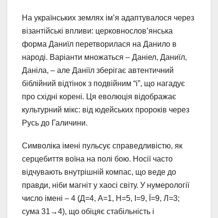
На українських землях ім’я адаптувалося через
візантійські впливи: церковнослов’янська
форма Даниїл перетворилася на Данило в
народі. Варіанти множаться – Даніел, Даниїл,
Даніла, – але Даніїл зберігає автентичний
біблійний відтінок з подвійним “і”, що нагадує
про східні корені. Ця еволюція відображає
культурний мікс: від юдейських пророків через
Русь до Галичини.
Символіка імені пульсує справедливістю, як
серцебиття воїна на полі бою. Носії часто
відчувають внутрішній компас, що веде до
правди, ніби магніт у хаосі світу. У нумерології
число імені – 4 (Д=4, А=1, Н=5, І=9, Ї=9, Л=3;
сума 31→4), що обіцяє стабільність і