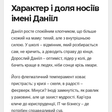
Характер і доля носіїв
імені Даніїл
Даніїл росте спокійним хлопчиком, що більше
схожий на маму: тихий, але з внутрішньою
силою. У школі – відмінник, який розбирається
сам, не кричить, а доводить справу до кінця.
Дорослий Даніїл – оптиміст, лідер у колі, де
бачить краще в людях, ніби сонце крізь хмари.
Його флегматичний темперамент ховає
пристрасть: у кризі – скеля, в радості –
феєрверк. Мінуси? Іноді замкнутість, як равлик
у раковині, але це захист мудрості. Кар’єра
кличе до юриспруденції, IT чи бізнесу – де
потрібен справедливий суд.