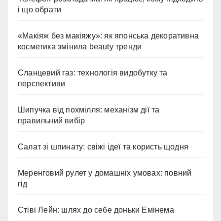
і що обрати
«Макіяж без макіяжу»: як японська декоративна
косметика змінила beauty тренди
Сланцевий газ: технологія видобутку та
перспективи
Шипучка від похмілля: механізм дії та
правильний вибір
Салат зі шпинату: свіжі ідеї та користь щодня
Меренговий рулет у домашніх умовах: повний
гід
Стіві Лейн: шлях до себе доньки Емінема