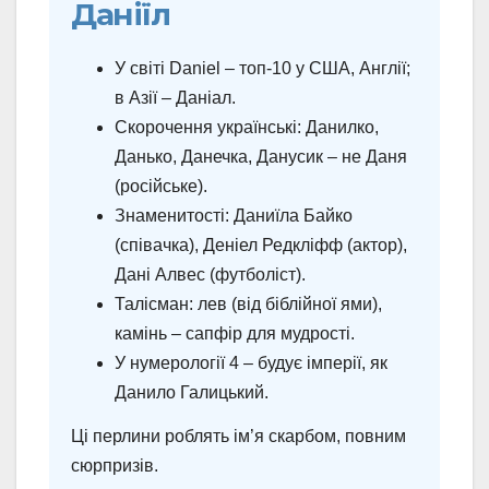
Даніїл
У світі Daniel – топ-10 у США, Англії;
в Азії – Даніал.
Скорочення українські: Данилко,
Данько, Данечка, Данусик – не Даня
(російське).
Знаменитості: Даниїла Байко
(співачка), Деніел Редкліфф (актор),
Дані Алвес (футболіст).
Талісман: лев (від біблійної ями),
камінь – сапфір для мудрості.
У нумерології 4 – будує імперії, як
Данило Галицький.
Ці перлини роблять ім’я скарбом, повним
сюрпризів.