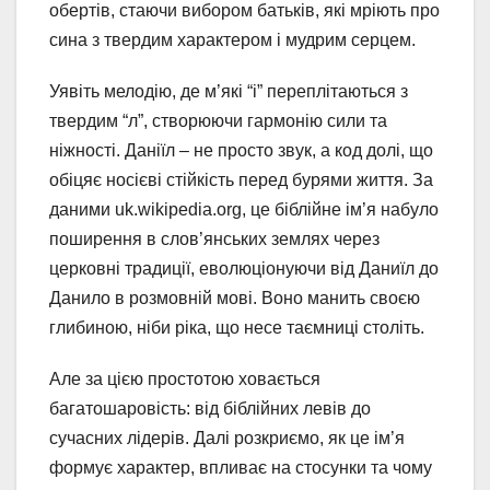
обертів, стаючи вибором батьків, які мріють про
сина з твердим характером і мудрим серцем.
Уявіть мелодію, де м’які “і” переплітаються з
твердим “л”, створюючи гармонію сили та
ніжності. Даніїл – не просто звук, а код долі, що
обіцяє носієві стійкість перед бурями життя. За
даними uk.wikipedia.org, це біблійне ім’я набуло
поширення в слов’янських землях через
церковні традиції, еволюціонуючи від Даниїл до
Данило в розмовній мові. Воно манить своєю
глибиною, ніби ріка, що несе таємниці століть.
Але за цією простотою ховається
багатошаровість: від біблійних левів до
сучасних лідерів. Далі розкриємо, як це ім’я
формує характер, впливає на стосунки та чому