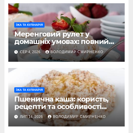
ЇЖА ТА КУЛІНАРІЯ
Меренговий рулет у
домашніх умовах: повний
гід
СЕР 4, 2026
ВОЛОДИМИР СМИРНЕНКО
ЇЖА ТА КУЛІНАРІЯ
Пшенична каша: користь,
рецепти та особливості
приготування
ЛИП 14, 2026
ВОЛОДИМИР СМИРНЕНКО