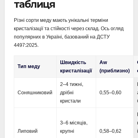
таблиця
Різні сорти меду мають унікальні терміни
кристалізації та стійкості через склад. Ось огляд
популярних в Україні, базований на ДСТУ
4497:2025.
Швидкість
Aw
Тип меду
кристалізації
(приблизно)
2–4 тижні,
Соняшниковий
дрібні
0,55–0,60
кристали
3–6 місяців,
Липовий
крупні
0,58–0,62