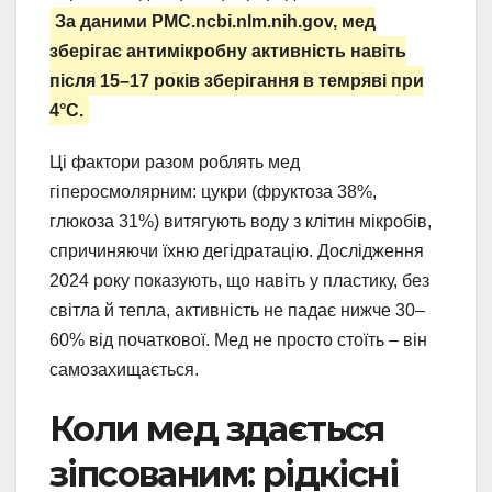
За даними PMC.ncbi.nlm.nih.gov, мед
зберігає антимікробну активність навіть
після 15–17 років зберігання в темряві при
4°C.
Ці фактори разом роблять мед
гіперосмолярним: цукри (фруктоза 38%,
глюкоза 31%) витягують воду з клітин мікробів,
спричиняючи їхню дегідратацію. Дослідження
2024 року показують, що навіть у пластику, без
світла й тепла, активність не падає нижче 30–
60% від початкової. Мед не просто стоїть – він
самозахищається.
Коли мед здається
зіпсованим: рідкісні