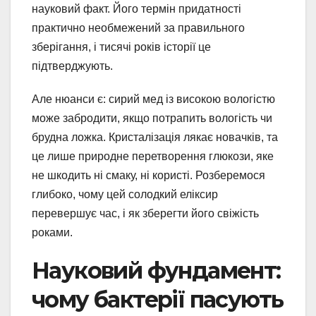
науковий факт. Його термін придатності
практично необмежений за правильного
зберігання, і тисячі років історії це
підтверджують.
Але нюанси є: сирий мед із високою вологістю
може забродити, якщо потрапить вологість чи
брудна ложка. Кристалізація лякає новачків, та
це лише природне перетворення глюкози, яке
не шкодить ні смаку, ні користі. Розберемося
глибоко, чому цей солодкий еліксир
перевершує час, і як зберегти його свіжість
роками.
Науковий фундамент:
чому бактерії пасують