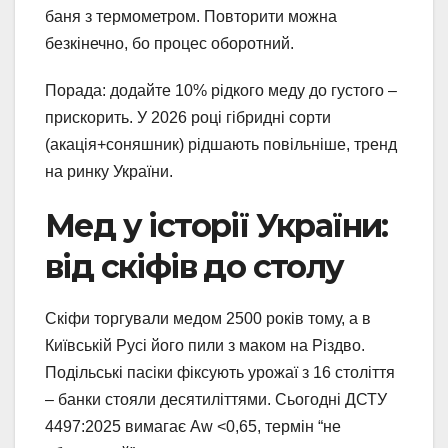
баня з термометром. Повторити можна
безкінечно, бо процес оборотний.
Порада: додайте 10% рідкого меду до густого –
прискорить. У 2026 році гібридні сорти
(акація+соняшник) рідшають повільніше, тренд
на ринку України.
Мед у історії України:
від скіфів до столу
Скіфи торгували медом 2500 років тому, а в
Київській Русі його пили з маком на Різдво.
Подільські пасіки фіксують урожаї з 16 століття
– банки стояли десятиліттями. Сьогодні ДСТУ
4497:2025 вимагає Aw <0,65, термін “не