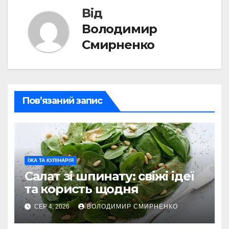
Від
Володимир
Смирненко
Пов’язаний запис
ЇЖА ТА КУЛІНАРІЯ
Салат зі шпинату: свіжі ідеї
та користь щодня
СЕР 4, 2026
ВОЛОДИМИР СМИРНЕНКО