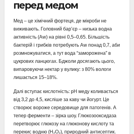
перед медом
Мед – це хімічний фортеця, де мікроби не
виживають. Головний бар’єр – низька водна
активність (Aw) на рівні 0,5–0,65. Більшість
бактерій і грибків потребують Aw понад 0,7, аби
розмножуватися, а тут вода “заморожена” в
цукрових ланцюгах. Бджоли досягають цього,
випаровуючи нектар у вулику: з 80% вологи
лишається 15–18%.
Далі вступає кислотність: pH меду коливається
від 3,2 до 4,5, кисліше за каву чи йогурт. Це
створює вороже середовище для патогенів. А
тепер ферменти – зірка шоу. Глюкозооксидаза
перетворює глюкозу на глюконову кислоту та
перекис водню (H₂O₂), природний антисептик.