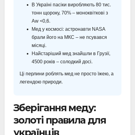
В Україні пасіки виробляють 80 тис.
тонн щороку, 70% – моноквіткові з
Aw <0,6.
Мед у космосі: астронавти NASA
брали його на МКС – не псувався
місяці.
Найстаріший мед знайшли в Грузії,
4500 років – солодкий досі.
Ці перлини роблять мед не просто їжею, а
легендою природи.
Зберігання меду:
золоті правила для
українців