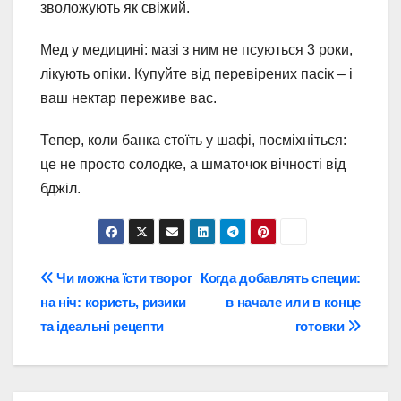
зволожують як свіжий.
Мед у медицині: мазі з ним не псуються 3 роки,
лікують опіки. Купуйте від перевірених пасік – і
ваш нектар переживе вас.
Тепер, коли банка стоїть у шафі, посміхніться:
це не просто солодке, а шматочок вічності від
бджіл.
Навігація
Чи можна їсти творог
Когда добавлять специи:
на ніч: користь, ризики
в начале или в конце
записів
та ідеальні рецепти
готовки