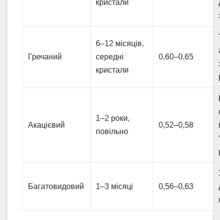
кристали
6–12 місяців,
Гречаний
середні
0,60–0,65
кристали
1–2 роки,
Акацієвий
0,52–0,58
повільно
Багатовидовий
1–3 місяці
0,56–0,63