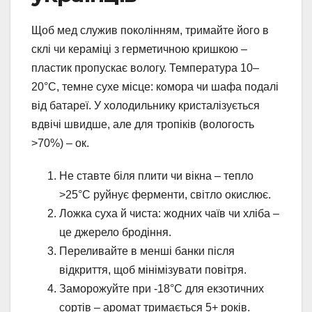
Щоб мед служив поколінням, тримайте його в
склі чи кераміці з герметичною кришкою –
пластик пропускає вологу. Температура 10–
20°C, темне сухе місце: комора чи шафа подалі
від батареї. У холодильнику кристалізується
вдвічі швидше, але для тропіків (вологость
>70%) – ок.
Не ставте біля плити чи вікна – тепло
>25°C руйнує ферменти, світло окислює.
Ложка суха й чиста: жодних чаїв чи хліба –
це джерело бродіння.
Переливайте в менші банки після
відкриття, щоб мінімізувати повітря.
Заморожуйте при -18°C для екзотичних
сортів – аромат тримається 5+ років.