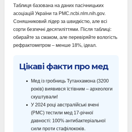
Таблиця базована на даних пасічницьких
асоціацій України та PMC.ncbi.nlm.nih.gov.
Соняшниковий лідер за швидкістю, але всі
сорти безпечні десятиліттями. Після таблиці:
обирайте за смаком, але перевіряйте вологість
рефрактометром – менше 18%, ідеал.
Цікаві факти про мед
Мед із гробниць Тутанхамона (3200
років) виявився їстівним – археологи
скуштували!
У 2024 році австралійські вчені
(PMC) тестили мед 17-річної
давності: 100% антибактеріальної
сили проти стафілококів.