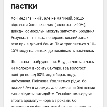
пастки
Хоч мед і “вічний”, але не магічний. Якщо
відкачати його незрілим (вологость >20%),
дріжджі осмофільні можуть запустити бродіння.
Результат – піниста поверхня, кислий запах,
гази при відкритті банки. Таке трапляється з 10–
15% меду на ринках, де поспішають пасічники.
Ще пастка – забруднення. Брудна ложка з чаєм
чи молоком вносить бактерії, і за вологості
повітря понад 60% мед вбирає воду,
набухаючи. Пліснява з’являється рідко, бо
низький Aw її стримує, але рожеві чи білі плями
сигналізують: викидайте. Темніння кольору чи
втрата аромату – норма з роками, бо
окислюються феноли, але безпека лишається.