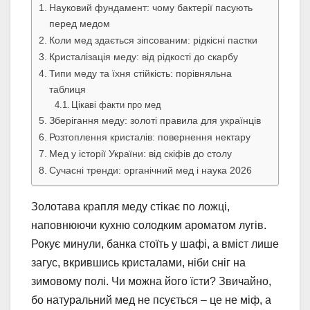
Науковий фундамент: чому бактерії пасують
перед медом
Коли мед здається зіпсованим: рідкісні пастки
Кристалізація меду: від рідкості до скарбу
Типи меду та їхня стійкість: порівняльна
таблиця
Цікаві факти про мед
Зберігання меду: золоті правила для українців
Розтоплення кристалів: повернення нектару
Мед у історії України: від скіфів до столу
Сучасні тренди: органічний мед і наука 2026
Золотава крапля меду стікає по ложці,
наповнюючи кухню солодким ароматом лугів.
Рокує минули, банка стоїть у шафі, а вміст лише
загус, вкрившись кристалами, ніби сніг на
зимовому полі. Чи можна його їсти? Звичайно,
бо натуральний мед не псується – це не міф, а