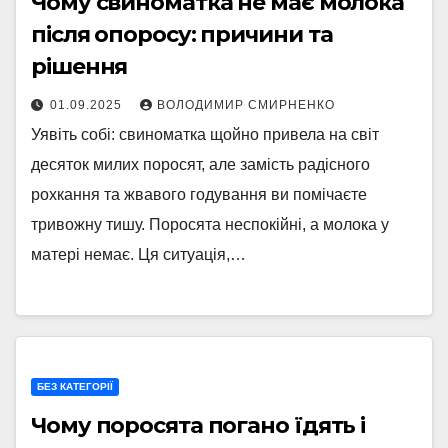
Чому свиноматка не має молока
після опоросу: причини та
рішення
01.09.2025
ВОЛОДИМИР СМИРНЕНКО
Уявіть собі: свиноматка щойно привела на світ
десяток милих поросят, але замість радісного
рохкання та жвавого годування ви помічаєте
тривожну тишу. Поросята неспокійні, а молока у
матері немає. Ця ситуація,…
БЕЗ КАТЕГОРІЇ
Чому поросята погано їдять і