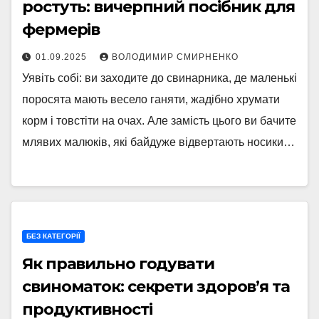
ростуть: вичерпний посібник для
фермерів
01.09.2025
ВОЛОДИМИР СМИРНЕНКО
Уявіть собі: ви заходите до свинарника, де маленькі
поросята мають весело ганяти, жадібно хрумати
корм і товстіти на очах. Але замість цього ви бачите
млявих малюків, які байдуже відвертають носики…
БЕЗ КАТЕГОРІЇ
Як правильно годувати
свиноматок: секрети здоров’я та
продуктивності