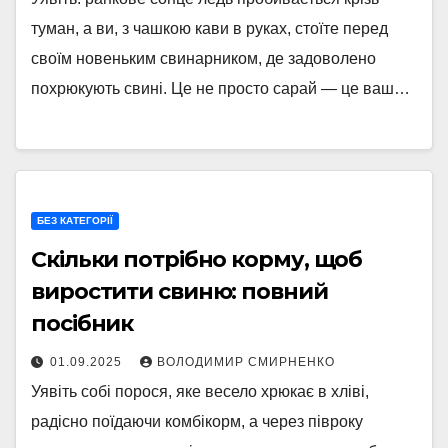
туман, а ви, з чашкою кави в руках, стоїте перед
своїм новеньким свинарником, де задоволено
похрюкують свині. Це не просто сарай — це ваш…
БЕЗ КАТЕГОРІЇ
Скільки потрібно корму, щоб
виростити свиню: повний
посібник
01.09.2025
ВОЛОДИМИР СМИРНЕНКО
Уявіть собі порося, яке весело хрюкає в хліві,
радісно поїдаючи комбікорм, а через півроку