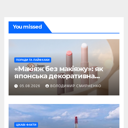
You missed
ПОРАДИ ТА ЛАЙФХАКИ
«Макіяж без макіяжу»: як
японська декоративна
косметика змінила beauty
05.08.2026
ВОЛОДИМИР СМИРНЕНКО
тренди
ЦІКАВІ ФАКТИ