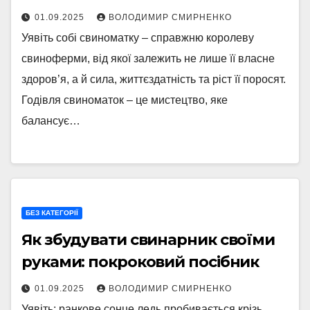
01.09.2025
ВОЛОДИМИР СМИРНЕНКО
Уявіть собі свиноматку – справжню королеву
свиноферми, від якої залежить не лише її власне
здоров’я, а й сила, життєздатність та ріст її поросят.
Годівля свиноматок – це мистецтво, яке
балансує…
БЕЗ КАТЕГОРІЇ
Як збудувати свинарник своїми
руками: покроковий посібник
01.09.2025
ВОЛОДИМИР СМИРНЕНКО
Уявіть: ранкове сонце ледь пробивається крізь