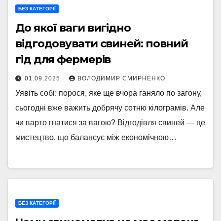
БЕЗ КАТЕГОРІЇ
До якої ваги вигідно
відгодовувати свиней: повний
гід для фермерів
01.09.2025
ВОЛОДИМИР СМИРНЕНКО
Уявіть собі: порося, яке ще вчора ганяло по загону,
сьогодні вже важить добрячу сотню кілограмів. Але
чи варто гнатися за вагою? Відгодівля свиней — це
мистецтво, що балансує між економічною…
БЕЗ КАТЕГОРІЇ