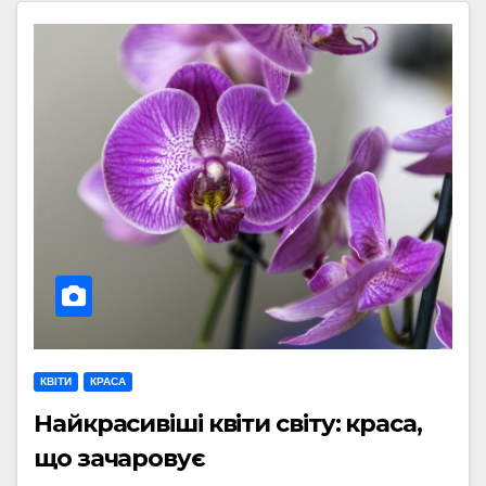
КВІТИ
КРАСА
Найкрасивіші квіти світу: краса,
що зачаровує