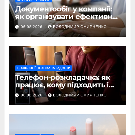
Документообіг у компанії:
як організувати ефективну
систему управління
06.08.2026
ВОЛОДИМИР СМИРНЕНКО
ТЕХНОЛОГІЇ, ТЕХНІКА ТА ГАДЖЕТИ
Телефон-розкладачка: як
працює, кому підходить і
що обрати
06.08.2026
ВОЛОДИМИР СМИРНЕНКО