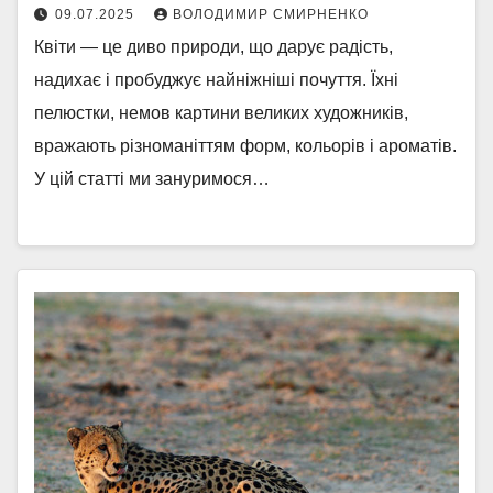
09.07.2025
ВОЛОДИМИР СМИРНЕНКО
Квіти — це диво природи, що дарує радість,
надихає і пробуджує найніжніші почуття. Їхні
пелюстки, немов картини великих художників,
вражають різноманіттям форм, кольорів і ароматів.
У цій статті ми зануримося…