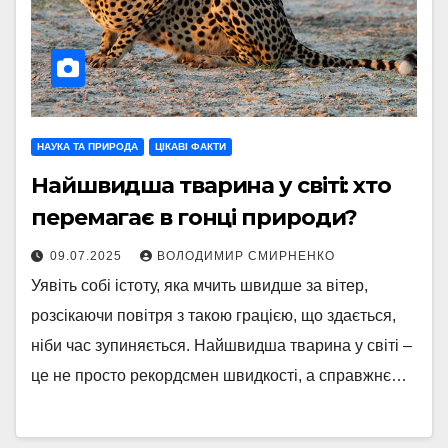
НАУКА ТА ПРИРОДА
ЦІКАВІ ФАКТИ
Найшвидша тварина у світі: хто
перемагає в гонці природи?
09.07.2025
ВОЛОДИМИР СМИРНЕНКО
Уявіть собі істоту, яка мчить швидше за вітер,
розсікаючи повітря з такою грацією, що здається,
ніби час зупиняється. Найшвидша тварина у світі –
це не просто рекордсмен швидкості, а справжнє…