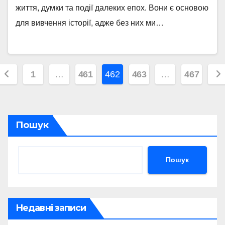
життя, думки та події далеких епох. Вони є основою
для вивчення історії, адже без них ми…
Пагінація
1
…
461
462
463
…
467
записів
Пошук
Пошук
Недавні записи